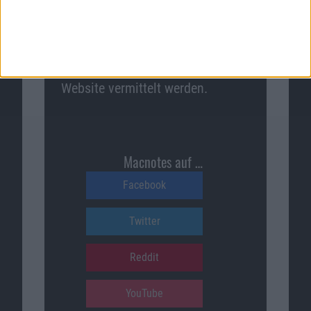
Macnotes verdient als Amazon-
Partner an qualifizierten
Verkäufen, die über diese
Website vermittelt werden.
Macnotes auf …
Facebook
Twitter
Reddit
YouTube