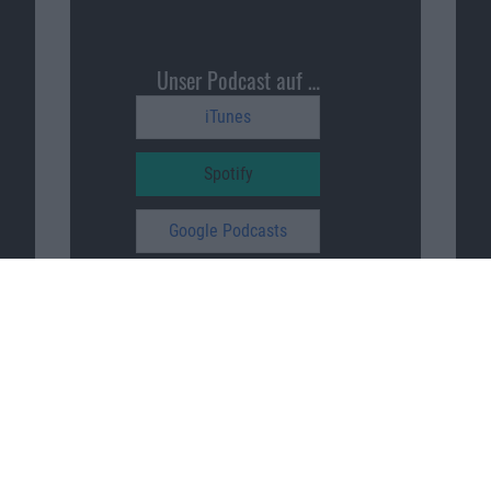
Unser Podcast auf …
iTunes
Spotify
Google Podcasts
Macnotes unterstützen
…
patreon.com/sajonara