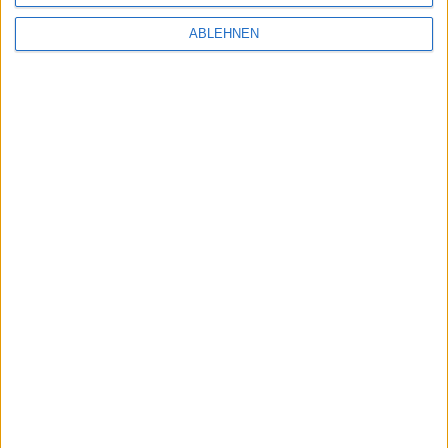
ABLEHNEN
Firmware-Update: Blackmagic eGPU jetzt mit
Apple Pro Display XDR nutzen
30.12.2019