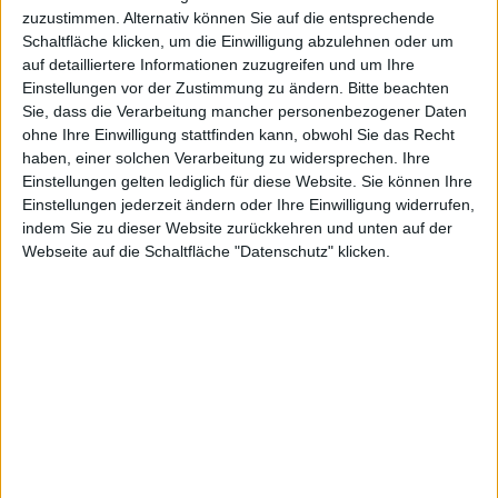
professionelle Ansprüche. Apple stellte den Monitor
zuzustimmen. Alternativ können Sie auf die entsprechende
erstmals am 3. Juni 2019 auf der Worldwide
Schaltfläche klicken, um die Einwilligung abzulehnen oder um
Developers Conference (WWDC) zusammen mit dem
auf detailliertere Informationen zuzugreifen und um Ihre
Mac Pro der dritten Generation vor.
Einstellungen vor der Zustimmung zu ändern.
Bitte beachten
Sie, dass die Verarbeitung mancher personenbezogener Daten
Der Monitor folgt auf Apples Thunderbolt Display,
das
ohne Ihre Einwilligung stattfinden kann, obwohl Sie das Recht
im Jahr 2016 abgesetzt wurde
.
haben, einer solchen Verarbeitung zu widersprechen. Ihre
Einstellungen gelten lediglich für diese Website. Sie können Ihre
Einstellungen jederzeit ändern oder Ihre Einwilligung widerrufen,
indem Sie zu dieser Website zurückkehren und unten auf der
Webseite auf die Schaltfläche "Datenschutz" klicken.
Mac Pro
Apple Watch
Weitere Nachrichten