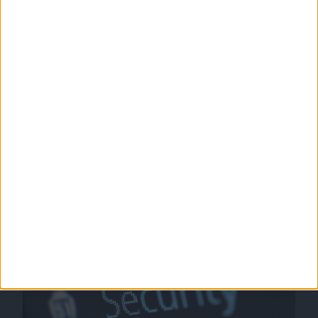
hält. Es liegt außerdem im eigenen Interesse des
Herstellers. Eine Funktion, die unter anderem Norton
Antivirus Plus für den Mac bietet, ist die
Echtzeitüberwachung. Sie soll potenzielle Probleme
frühzeitig erkennen und blockieren, bevor sie Schaden
anrichten.
Security am Mac, Bild: CC0 (pixelcreatures)
Bild 1 von 1