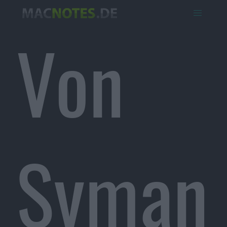
Von
Syman