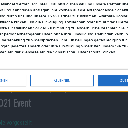
gesendet werden.
Mit Ihrer Erlaubnis dürfen wir und unsere Partner ü
Stunden erhöht. Dies ist eine Stunde mehr als zuvor.
n und Kenndaten abfragen. Sie können auf die entsprechende Schaltfl
afe unterstützt, insgesamt 30 Stunden Wiedergabezeit
tung durch uns und unsere 1538 Partner zuzustimmen. Alternativ können
e Stunde Wiedergabe.
fläche klicken, um die Einwilligung abzulehnen oder um auf detailliert
Ihre Einstellungen vor der Zustimmung zu ändern.
Bitte beachten Sie, 
prechend können Nutzer die neuen AirPods dann nicht
r personenbezogener Daten ohne Ihre Einwilligung stattfinden kann, 
m iPhone 5s oder dem iPod touch der 6. Generation nutzen.
 Verarbeitung zu widersprechen. Ihre Einstellungen gelten lediglich für
 iPad mini 2 und 3.
ungen jederzeit ändern oder Ihre Einwilligung widerrufen, indem Sie zu
en auf der Webseite auf die Schaltfläche "Datenschutz" klicken.
ute. Ausgeliefert werden sie dann am 26. Oktober. Sie
ONEN
ABLEHNEN
ZUS
en 149 Euro. Dem gegenüber kosten die AirPods Pro 279 Euro.
adecase, das das Aufladen per MagSafe
ermöglicht
.
2021 Event
e vorgestellt