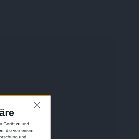
äre
em Gerät zu und
n, die von einem
forschung und