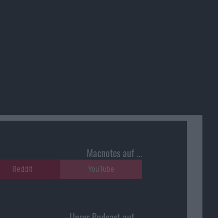
Macnotes auf …
Reddit
YouTube
Unser Podcast auf …