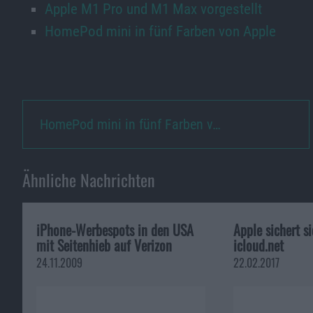
Apple M1 Pro und M1 Max vorgestellt
HomePod mini in fünf Farben von Apple
HomePod mini in fünf Farben v…
Ähnliche Nachrichten
iPhone-Werbespots in den USA
Apple sichert 
mit Seitenhieb auf Verizon
icloud.net
24.11.2009
22.02.2017