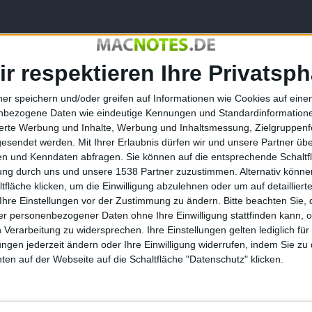
 es,
Apple habe zwei unterschiedliche Prototypen von Klapp-
te Tests durchlaufen.
ir respektieren Ihre Privatsph
n eher ein Gerät möchte, das zur Mitte hin ausklappt und am
ner speichern und/oder greifen auf Informationen wie Cookies auf ein
ochkant klappen können soll, damit es eher wie ein
nbezogene Daten wie eindeutige Kennungen und Standardinformatione
 zu verbrauchen. Beide Lösungen seien denkbar. Am Ende
sierte Werbung und Inhalte, Werbung und Inhaltsmessung, Zielgruppen
en.
gesendet werden.
Mit Ihrer Erlaubnis dürfen wir und unsere Partner ü
n und Kenndaten abfragen. Sie können auf die entsprechende Schaltfl
tung durch uns und unsere 1538 Partner zuzustimmen. Alternativ können
fläche klicken, um die Einwilligung abzulehnen oder um auf detailliert
ss Samsung Apple mit Displays für ein Klapp-iPhone
Ihre Einstellungen vor der Zustimmung zu ändern.
Bitte beachten Sie, 
eldungen sich zwingend ausschließen müssen, ist unklar.
r personenbezogener Daten ohne Ihre Einwilligung stattfinden kann, 
 Verarbeitung zu widersprechen. Ihre Einstellungen gelten lediglich für
tte gerne auf mehreren Schultern.
ungen jederzeit ändern oder Ihre Einwilligung widerrufen, indem Sie zu
chon 2023?
en auf der Webseite auf die Schaltfläche "Datenschutz" klicken.
isen wir auch noch mal auf Meldungen über ein mögliches
ich sogar schon 2023 in den Handel kommen könnte.