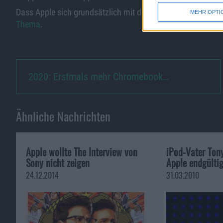
Dass Apple sich grundsätzlich mit dem Thema beschäftigt
MEHR OPTI
Thema
.
2020: Erstmals mehr Chromebook…
Ähnliche Nachrichten
Apple wollte The Interview von
iPod-Vater Tony
Sony nicht zeigen
Apple endgülti
24.12.2014
31.03.2010