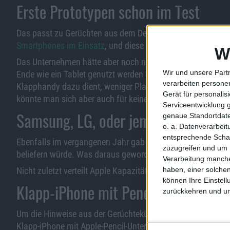
Erste Prototypen schon im Test
Das passt zu Gerüchten aus dem Dezember. Seinerzeit hieß
Smartphones im Einsatz
, und diese hätten sogar schon ers
W
Das Unternehmen hätte aber noch nicht entschieden, ob ma
Wir und unsere Part
Ende wie ein Tablet genutzt werden kann, oder ob man es h
verarbeiten persone
Klapphandy dazu dient, weniger Platz in der Hosentasche
Gerät für personali
könnte man sich aber auch für keine von beiden entscheid
Serviceentwicklung 
Samsung, LG, oder jemand anderes?
genaue Standortdate
o. a. Datenverarbei
entsprechende Schalt
Ebenfalls im vergangenen Jahr gab es Hinweise darauf, da
zuzugreifen und um 
beliefern würde. Was daraus geworden ist, und ob diese M
Verarbeitung manche
haben, einer solchen
Nicht zuletzt verteilt Apple Kapazitäten in der Zuliefererke
können Ihre Einstell
Klapp-iPhone mit Pencil-Support s
zurückkehren und unt
Um die Hinweise aus der Gerüchteküche abzurunden, verwe
Klapp-iPhone mit Apple-Pencil-Unterstützung, das womögl