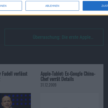
, zeigen immer wieder auch
Patentveröffentlichungen zum
ONEN
ABLEHNEN
ZUS
Überraschung: Die erste Apple…
 Fadell verlässt
Apple-Tablet: Ex-Google China-
g
Chef verrät Details
31.12.2009