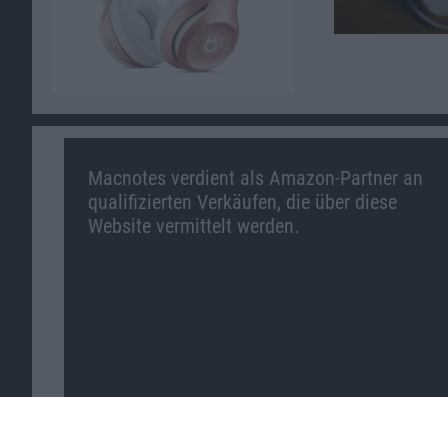
Macnotes verdient als Amazon-Partner an
qualifizierten Verkäufen, die über diese
Website vermittelt werden.