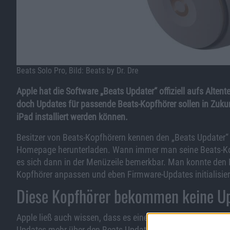
Beats Solo Pro, Bild: Beats by Dr. Dre
Apple hat die Software „Beats Updater“ offiziell aufs Altent
doch Updates für passende Beats-Kopfhörer sollen in Zukun
iPad installiert werden können.
Besitzer von Beats-Kopfhörern kennen den „Beats Updater“
Homepage herunterladen. Wann immer man seine Beats-Ko
es sich dann in der Menüzeile bemerkbar. Man konnte den 
Kopfhörer anpassen und eben Firmware-Updates initialisie
Diese Kopfhörer bekommen keine U
Apple ließ auch wissen, dass es eine Reihe von Kopfhörern
Updates mehr über den Beats Updater bekämen. Es handelt