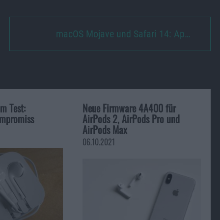
macOS Mojave und Safari 14: Ap…
m Test:
Neue Firmware 4A400 für
ompromiss
AirPods 2, AirPods Pro und
AirPods Max
06.10.2021