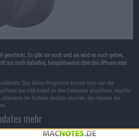
eil geschickt. Es gibt sie noch und sie wird es noch geben,
ft nur noch kabellos, beispielsweise über das iPhone oder
 vielleicht. Das kleine Programm konnte man von der
pfhörer per USB-Kabel an den Computer anschloss, machte
Ladestand der Batterie darüber abrufen, den Namen der
ren.
pdates mehr
 (und Lautsprechern) geben werde, die in Zukunft keine
 sich dabei um folgende Produkte: