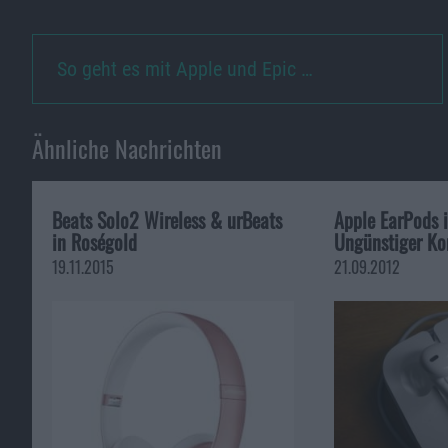
So geht es mit Apple und Epic …
Ähnliche Nachrichten
Beats Solo2 Wireless & urBeats
Apple EarPods i
in Roségold
Ungünstiger K
19.11.2015
21.09.2012