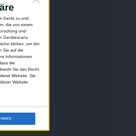
äre
em Gerät zu und
n, die von einem
forschung und
ber Gerätescans
äche klicken, um der
 Sie auf die
ere Informationen
dass die
obwohl Sie das Recht
 diese Website. Sie
 dieser Website
TIMMEN