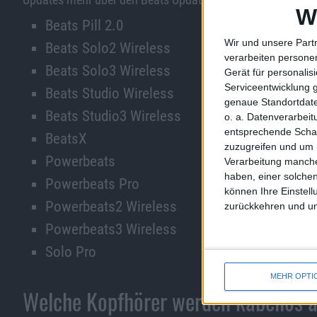
W
Beats Pill 2.0
Wir und unsere Part
Beats Solo2 Wireless
verarbeiten persone
Beats Solo3 Wireless
Gerät für personali
Serviceentwicklung 
Beats Studio Wireless
genaue Standortdate
Beats Studio3 Wireless
o. a. Datenverarbei
entsprechende Schalt
BeatsX
zuzugreifen und um 
Powerbeats
Verarbeitung manche
haben, einer solchen
Powerbeats Pro
können Ihre Einstell
Powerbeats2 Wireless
zurückkehren und unt
Powerbeats3 Wireless
Solo Pro
MEHR OPTI
Welche Kopfhörer werden kabellos a