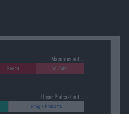
Macnotes auf …
Reddit
YouTube
Unser Podcast auf …
Google Podcasts