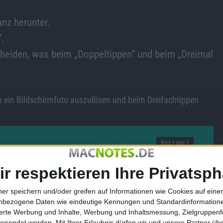
anz herunter.
“.
scheiden, was beim „Doppeltippen“ und beim „Dreimal
 ein Bildschirmfoto auszulösen und beim Dreifachtippen
Bild 1 von 1
ir respektieren Ihre Privatsph
ner speichern und/oder greifen auf Informationen wie Cookies auf ein
nbezogene Daten wie eindeutige Kennungen und Standardinformatione
sierte Werbung und Inhalte, Werbung und Inhaltsmessung, Zielgruppen
gesendet werden.
Mit Ihrer Erlaubnis dürfen wir und unsere Partner ü