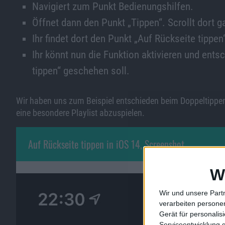
Navigiert zum Punkt Bedienungshilfen.
Öffnet dann den Punkt „Tippen“. Scrollt dort g
Ihr findet dort den Punkt „Auf Rückseite tippen
Ihr könnt nun die Funktion aktivieren und ent
tippen“ geschehen soll.
Wir haben uns zum Beispiel entschieden beim Doppeltippen
eine besondere Playlist abzuspielen.
Auf Rückseite tippen in iOS 14, Screenshot
W
Wir und unsere Part
verarbeiten persone
Gerät für personali
Serviceentwicklung 