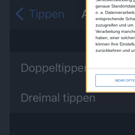
genaue Standortdate
o. a. Datenverarbei
entsprechende Schalt
zuzugreifen und um 
Verarbeitung manche
haben, einer solchen
können Ihre Einstell
zurückkehren und unt
MEHR OPTI