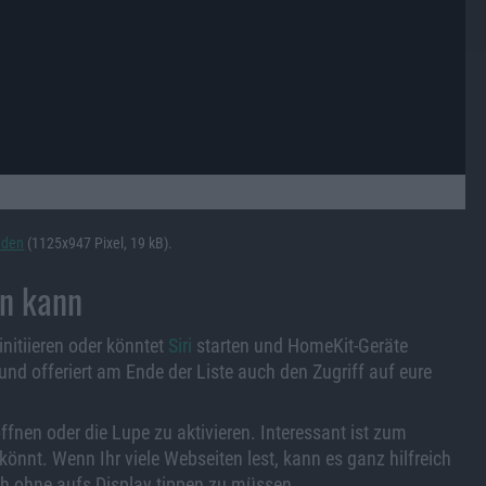
aden
(1125x947 Pixel, 19 kB).
en kann
initiieren oder könntet
Siri
starten und HomeKit-Geräte
 und offeriert am Ende der Liste auch den Zugriff auf eure
ffnen oder die Lupe zu aktivieren. Interessant ist zum
könnt. Wenn Ihr viele Webseiten lest, kann es ganz hilfreich
ch ohne aufs Display tippen zu müssen.