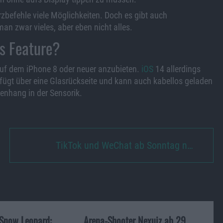
zbefehle viele Möglichkeiten. Doch es gibt auch
n zwar vieles, aber eben nicht alles.
as Feature?
 auf dem iPhone 8 oder neuer anzubieten.
iOS
14 allerdings
fügt über eine Glasrückseite und kann auch kabellos geladen
enhang in der Sensorik.
TikTok und WeChat ab Sonntag n…
Snow Leopard:
Arena-Shooter Nexuiz ab 29.