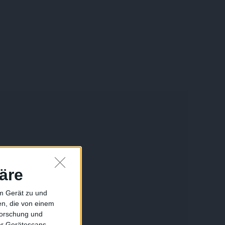
äre
em Gerät zu und
n, die von einem
forschung und
ber Gerätescans