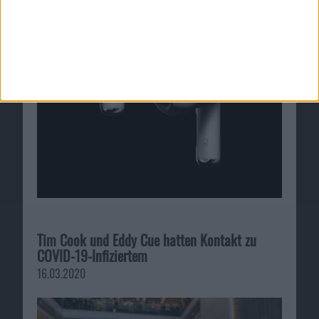
Tim Cook und Eddy Cue hatten Kontakt zu
COVID-19-Infiziertem
16.03.2020