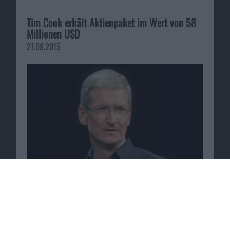
Tim Cook erhält Aktienpaket im Wert von 58
Millionen USD
27.08.2015