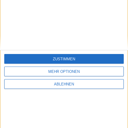
angezeigt werden.
macOS 10.15 auch mit neuer TV-
App
Bei der TV-App, die ab macOS 10.15 Bestandteil des
Systems sein wird, ist es eine Leiste am oberen Rand
des Bildschirms, deren verschiedene Reiter die Inhalte
ZUSTIMMEN
in die entsprechenden Kategorien eingruppieren
werden.
MEHR OPTIONEN
ABLEHNEN
macOS 10.15 TV-App - Screenshot -
9to5Mac
Bild 1 von 1