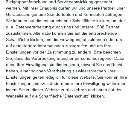
Alexa
Zielgruppenforschung und Serviceentwicklung gesendet
werden.
Mit Ihrer Erlaubnis dürfen wir und unsere Partner über
Gerätescans genaue Standortdaten und Kenndaten abfragen.
Sie können auf die entsprechende Schaltfläche klicken, um der
sprechen
o. a. Datenverarbeitung durch uns und unsere 1538 Partner
zuzustimmen. Alternativ können Sie auf die entsprechende
Schaltfläche klicken, um die Einwilligung abzulehnen oder um
auf detailliertere Informationen zuzugreifen und um Ihre
Einstellungen vor der Zustimmung zu ändern.
Bitte beachten
Sie, dass die Verarbeitung mancher personenbezogener Daten
ohne Ihre Einwilligung stattfinden kann, obwohl Sie das Recht
haben, einer solchen Verarbeitung zu widersprechen. Ihre
Jonny Random, den 11. April 2019
Einstellungen gelten lediglich für diese Website. Sie können Ihre
Einstellungen jederzeit ändern oder Ihre Einwilligung widerrufen,
Tausende Mitarbeiter hören rund
indem Sie zu dieser Website zurückkehren und unten auf der
um die Uhr zu, wenn Nutzer eines
Webseite auf die Schaltfläche "Datenschutz" klicken.
Echo mit Alexa sprechen. Amazon
sieht hierin eine wirksame
Maßnahme zur Verbesserung der
Nutzererfahrung. Datenschutzbeauftragte sehen das
etwas anders.