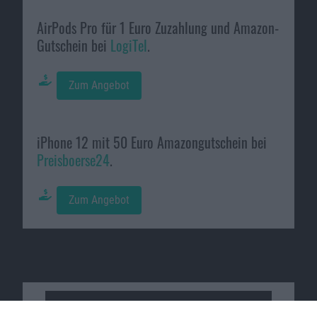
AirPods Pro für 1 Euro Zuzahlung und Amazon-
Gutschein bei
LogiTel
.
Zum Angebot
iPhone 12 mit 50 Euro Amazongutschein bei
Preisboerse24
.
Zum Angebot