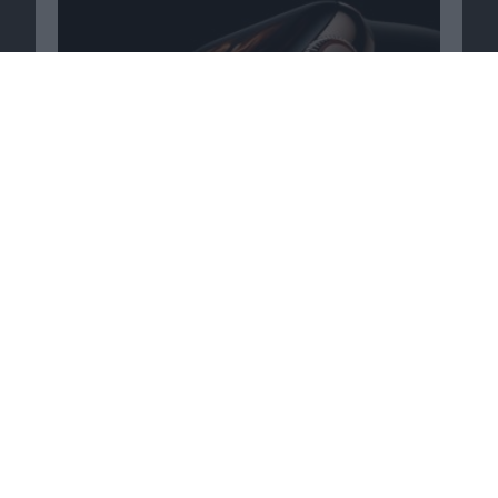
Passende Angebote
iPhone 11 für 29 Euro Zuzahlung + AirPods
kostenlos bei
O2
.
Zum Angebot