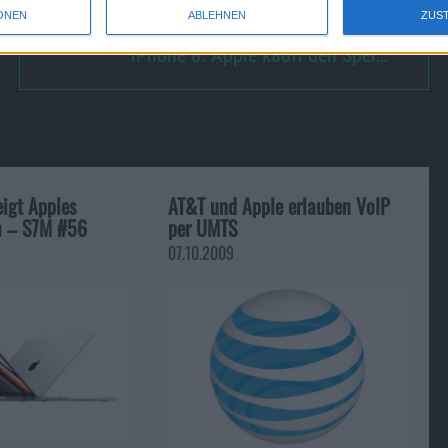
ONEN
ABLEHNEN
ZUS
iPhone 8: Apple kauft den Spei…
igt Apples
AT&T und Apple erlauben VoIP
m – S7M #56
per UMTS
07.10.2009