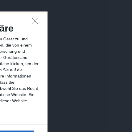
äre
em Gerät zu und
n, die von einem
forschung und
ber Gerätescans
äche klicken, um der
 Sie auf die
ere Informationen
dass die
obwohl Sie das Recht
 diese Website. Sie
 dieser Website