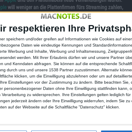
ple
will weniger an die Plattenfirmen fürs Streaming zahlen,
fen.
ir respektieren Ihre Privatsph
ner speichern und/oder greifen auf Informationen wie Cookies auf ein
irmen die Vertragsbedingungen für
Apple Music
neu
nbezogene Daten wie eindeutige Kennungen und Standardinformatione
träge, die Ende Juni 2015 zusammen mit dem Start von Apple
sierte Werbung und Inhalte, Werbung und Inhaltsmessung, Zielgruppen
, falls keine Einigung erreicht wird – könnten die
gesendet werden.
Mit Ihrer Erlaubnis dürfen wir und unsere Partner ü
s den Quellen Bloombergs.
n und Kenndaten abfragen. Sie können auf die entsprechende Schaltfl
tung durch uns und unsere 1538 Partner zuzustimmen. Alternativ können
 Anteil an den Gebühren für die Musik-Labels gesenkt wird.
fläche klicken, um die Einwilligung abzulehnen oder um auf detailliert
n 55 auf 52 Prozent gesenkt hat, sind die Quellen guter Dinge,
Ihre Einstellungen vor der Zustimmung zu ändern.
Bitte beachten Sie, 
e weniger zu kassieren.
r personenbezogener Daten ohne Ihre Einwilligung stattfinden kann, 
 Verarbeitung zu widersprechen. Ihre Einstellungen gelten lediglich für
er wollen eine Zusage von Apple, weiterhin iTunes zu
ungen jederzeit ändern oder Ihre Einwilligung widerrufen, indem Sie zu
verhältnismäßig viel Musik gekauft und das soll nach dem
en auf der Webseite auf die Schaltfläche "Datenschutz" klicken.
sie von Apple im Gegenzug, dass die Möglichkeit des Kaufs