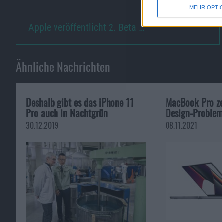
MEHR OPTI
Apple veröffentlicht 2. Beta …
Ähnliche Nachrichten
Deshalb gibt es das iPhone 11
MacBook Pro ze
Pro auch in Nachtgrün
Design-Proble
30.12.2019
08.11.2021