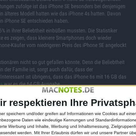
tungen zufolge ist das iPhone SE besonders bei denjenigen
 ein älteres Modell hatten wie das iPhone 4s hatten. Davon
ein iPhone SE entschieden haben.
% in ihrer Beliebtheit einbüßen mussten. Die Statistiker
e es zeigen, dass kleinere Smartphones doch wieder
Phone-Käufer vom niedrigeren Preis des iPhone SE angelockt
ktionären nicht so gut gefallen könnte. Denn die Beliebtheit
n der Familie ist, sorgt auch dafür, dass der
 Interessant ist übrigens, dass das iPhone 6s mit 16 GB das
us
war es die 64-GB-Ausgabe.
en. Es sollte sich an Nutzer richten, die zuvor noch kein
ir respektieren Ihre Privatsph
ach kein großes Smartphone wollen. Auf der Keynote kam es
 SE verkauft werden – so kann man sich täuschen.
ner speichern und/oder greifen auf Informationen wie Cookies auf ein
nbezogene Daten wie eindeutige Kennungen und Standardinformatione
sierte Werbung und Inhalte, Werbung und Inhaltsmessung, Zielgruppen
gesendet werden.
Mit Ihrer Erlaubnis dürfen wir und unsere Partner ü