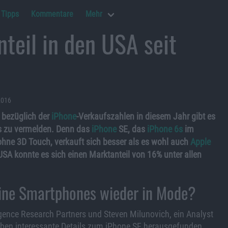
Tipps
Kommentare
Mehr
teil in den USA seit
2016
 bezüglich der
iPhone
-Verkaufszahlen in diesem Jahr gibt es
s zu vermelden. Denn das
iPhone
SE, das
iPhone 6s
im
hne 3D Touch, verkauft sich besser als es wohl auch
Apple
 USA konnte es sich einen Marktanteil von 16% unter allen
ne Smartphones wieder in Mode?
gence Research Partners und Steven Milunovich, ein Analyst
aben interessante Details zum iPhone SE herausgefunden