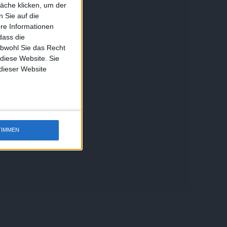
äche klicken, um der
 Sie auf die
ere Informationen
dass die
obwohl Sie das Recht
 diese Website. Sie
 dieser Website
TIMMEN