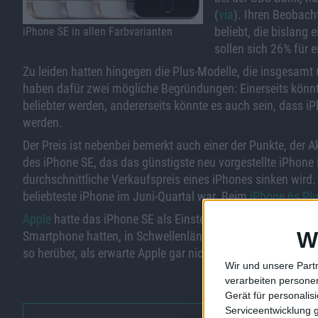
(
via
). Ihren Beobach
beliebt, die bislang
iPhone SE in allen Farbvarianten
sollen sich 26% für 
Zu leiden hatten hingegen die Plus-Modelle, die insgesamt 6
haben dafür zwei mögliche Begründungen: Einerseits könnt
beliebter werden, andererseits könnte es auch sein, dass i
werden.
Der Preis ist nebenbei bemerkt auch einer der Punkte, der A
des iPhone SE, das das günstigste neu vorgestellte iPhone i
durchschnittliche Verkaufspreis eines iPhones sinken wird.
beliebteste iPhone im Juni-Quartal war. Beim
iPhone 6s Pl
Apple
hatte das iPhone SE als Einsteiger-Smartphone beworb
W
Smartphone hatten, in Schwellenländern wohnen oder einf
so herüber, als erwarte Apple gar nicht, dass viele iPhone
Wir und unsere Part
verarbeiten persone
Gerät für personali
Serviceentwicklung 