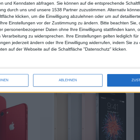
n und Kenndaten abfragen. Sie können auf die entsprechende Schaltfl
In eigener Sache: Holt euch di…
tung durch uns und unsere 1538 Partner zuzustimmen. Alternativ können
fläche klicken, um die Einwilligung abzulehnen oder um auf detailliert
Ihre Einstellungen vor der Zustimmung zu ändern.
Bitte beachten Sie, 
r personenbezogener Daten ohne Ihre Einwilligung stattfinden kann, 
 Verarbeitung zu widersprechen. Ihre Einstellungen gelten lediglich für
ungen jederzeit ändern oder Ihre Einwilligung widerrufen, indem Sie zu
en auf der Webseite auf die Schaltfläche "Datenschutz" klicken.
hone SE 2 mit
Chip-Bestellungen für iPhone SE
0 Dollar Anfang
werden hochgefahren, für 6/6s
heruntergefahren
04.05.2016
ONEN
ABLEHNEN
ZUS