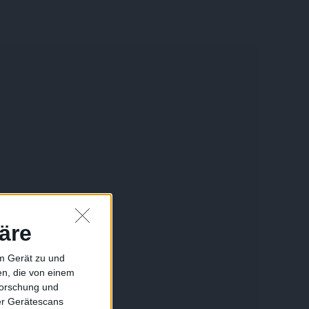
äre
em Gerät zu und
n, die von einem
forschung und
ber Gerätescans