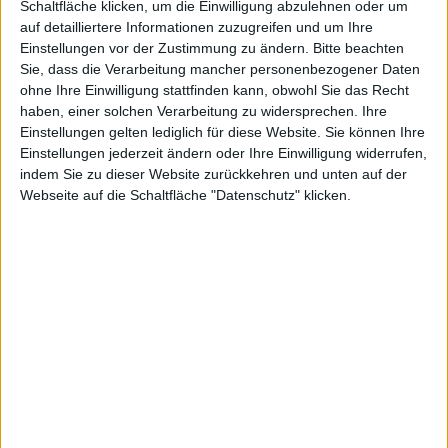
Schaltfläche klicken, um die Einwilligung abzulehnen oder um
auf detailliertere Informationen zuzugreifen und um Ihre
Einstellungen vor der Zustimmung zu ändern.
Bitte beachten
Alexander Trust, den 1. März 2016
Sie, dass die Verarbeitung mancher personenbezogener Daten
Kann Apple 45 Millionen iPhones
ohne Ihre Einwilligung stattfinden kann, obwohl Sie das Recht
im Juni-Quartal verkaufen? J. P.
haben, einer solchen Verarbeitung zu widersprechen. Ihre
Morgan hat Informationen aus
Einstellungen gelten lediglich für diese Website. Sie können Ihre
Einstellungen jederzeit ändern oder Ihre Einwilligung widerrufen,
Zulieferer-Kreisen ausgewertet, die
indem Sie zu dieser Website zurückkehren und unten auf der
dies vermuten lassen.
iPhone 6s 3D
Webseite auf die Schaltfläche "Datenschutz" klicken.
Touch
Analysten von J. P. Morgan haben
Investoren informiert, dass Apple wegen der
Einführung des iPhone SE im März in seinem Juni-
Quartal bis zu 45 Millionen iPhones verkaufen wird
können. Die neue Prognose fällt positiver aus als J. P.
Morgans vorherige, derzufolge Apple 15 Prozent
weniger iPhones im Juni-Quartal verkaufen würde als
im März-Quartal. Die neue Prognose sieht eine
gleichbleibende Entwicklung.
Nach Konsultation der Zulieferer Apples nimmt J. P.