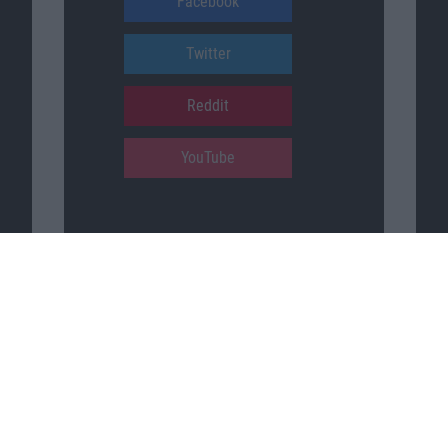
Facebook
Twitter
Reddit
YouTube
Unser Podcast auf …
iTunes
Spotify
Google Podcasts