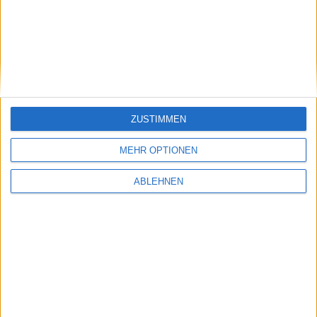
US-Patentamt genehmigt „iPad mini“-Marke
unter Auflagen
08.04.2013
ZUSTIMMEN
MEHR OPTIONEN
ABLEHNEN