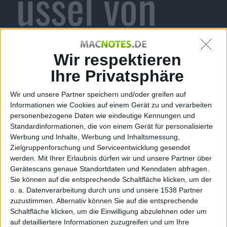
üssel von
Apple
Wir respektieren
Ihre Privatsphäre
Wir und unsere Partner speichern und/oder greifen auf
Alexander Trust, den 22. Februar 2016
Informationen wie Cookies auf einem Gerät zu und verarbeiten
personenbezogene Daten wie eindeutige Kennungen und
Das FBI möchte von
Apple
keinen
Standardinformationen, die von einem Gerät für personalisierte
Generalschlüssel für
iOS
. Dies
Werbung und Inhalte, Werbung und Inhaltsmessung,
betonte der FBI-Direktor James
Zielgruppenforschung und Serviceentwicklung gesendet
Comey in einer öffentlichen
werden.
Mit Ihrer Erlaubnis dürfen wir und unsere Partner über
Stellungnahme.
Gerätescans genaue Standortdaten und Kenndaten abfragen.
Sie können auf die entsprechende Schaltfläche klicken, um der
iOS 7.1.1
Die Angelegenheit sei relativ
o. a. Datenverarbeitung durch uns und unsere 1538 Partner
jailbroken auf
eingeschränkt. Der
iPhone
-
zuzustimmen. Alternativ können Sie auf die entsprechende
iPhone 5c, Foto:
Hersteller solle nur dafür sorgen,
Schaltfläche klicken, um die Einwilligung abzulehnen oder um
i0n1c
auf detailliertere Informationen zuzugreifen und um Ihre
dass das
iPhone
des Verdächtigen