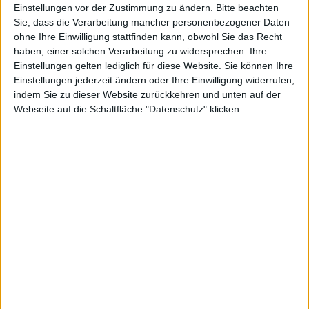
Einstellungen vor der Zustimmung zu ändern.
Bitte beachten
Terroristen, der für das Massaker in
Sie, dass die Verarbeitung mancher personenbezogener Daten
San Bernadino verantwortlich ist, nicht die Daten
ohne Ihre Einwilligung stattfinden kann, obwohl Sie das Recht
darauf löscht, wenn man versucht, das Passwort zu
haben, einer solchen Verarbeitung zu widersprechen. Ihre
erraten. Das FBI kann so keine Brute-Force-Methodik
Einstellungen gelten lediglich für diese Website. Sie können Ihre
anwenden. Laut Comey sei
nicht die Rede davon
, einer
Einstellungen jederzeit ändern oder Ihre Einwilligung widerrufen,
Hintertür in
iOS
einzubauen.
indem Sie zu dieser Website zurückkehren und unten auf der
Webseite auf die Schaltfläche "Datenschutz" klicken.
Man wolle Gerechtigkeit für die Opfer. Die
Hinterbliebene möchten vom Staat die Aufklärung
erfahren, die ihnen zusteht.
FBI-Direktor: Wollen keinen Ge…
IBM bringt Apples Programmiers…