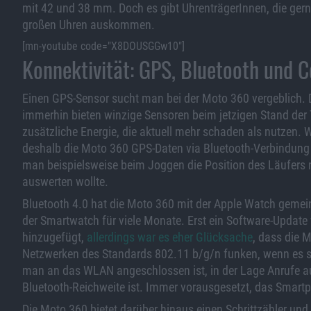
mit 42 und 38 mm. Doch es gibt UhrenträgerInnen, die ger
großen Uhren auskommen.
[mn-youtube code="X8DOUSGGw10"]
Konnektivität: GPS, Bluetooth und C
Einen GPS-Sensor sucht man bei der Moto 360 vergeblich. D
immerhin bieten winzige Sensoren beim jetzigen Stand der
zusätzliche Energie, die aktuell mehr schaden als nutzen.
deshalb die Moto 360 GPS-Daten via Bluetooth-Verbindun
man beispielsweise beim Joggen die Position des Läufers n
auswerten wollte.
Bluetooth 4.0 hat die Moto 360 mit der Apple Watch geme
der Smartwatch für viele Monate. Erst ein Software-Update
hinzugefügt,
allerdings war es eher Glücksache
, dass die M
Netzwerken des Standards 802.11 b/g/n funken, wenn es s
man an das WLAN angeschlossen ist, in der Lage Anrufe
Bluetooth-Reichweite ist. Immer vorausgesetzt, das Smar
Die Moto 360 bietet darüber hinaus einen Schrittzähler un