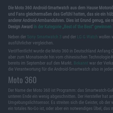
Die Moto 360 Android-Smartwatch aus dem Hause Motorola 
und Fans gleichermaßen das Gefühl hatten, das sie ein hübs
anderer Android-Armbanduhren. Dies ist Grund genug, sie m
Design Award
in der Kategorie „Best of the Best“ gewinnen
Neben der
Sony Smartwatch 3
und der
LG G Watch
wollen w
ausführlicher vergleichen.
Veröffentlicht wurde die Moto 360 in Deutschland Anfang 
aber zum Monatsende hin vom chinesischen Technologie-K
bereits im September auf den Markt.
Bekannt
war der Verka
die Verantwortung für die Android-Smartwatch also in jede
Moto 360
Der Name der Moto 360 ist Programm: das Smartwatch-Gehäu
unteren Ende ein wenig abgeschnitten. Der Hersteller hat a
Umgebungslichtsensor. Es streiten sich die Geister, ob de
ein totales No-Go ist, oder aber ein notwendiges Übel, da