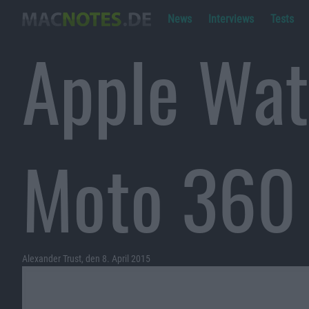
News
Interviews
Tests
Apple Wat
Moto 360
Alexander Trust, den 8. April 2015