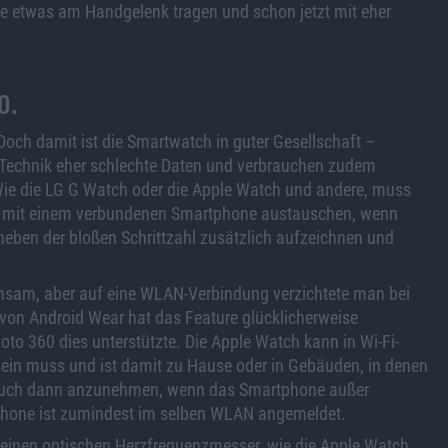
ne etwas am Handgelenk tragen und schon jetzt mit eher
o.
och damit ist die Smartwatch in guter Gesellschaft –
 Technik eher schlechte Daten und verbrauchen zudem
 Wie die LG G Watch oder die Apple Watch und andere, muss
g mit einem verbundenen Smartphone austauschen, wenn
eben der bloßen Schrittzahl zusätzlich aufzeichnen und
insam, aber auf eine WLAN-Verbindung verzichtete man bei
 von Android Wear hat das Feature glücklicherweise
oto 360 dies unterstützte. Die Apple Watch kann in Wi-Fi-
ein muss und ist damit zu Hause oder in Gebäuden, in denen
 auch dann anzunehmen, wenn das Smartphone außer
tphone ist zumindest im selben WLAN angemeldet.
d einen optischen Herzfrequenzmesser, wie die Apple Watch