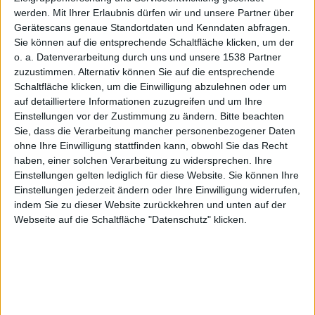
werden.
Mit Ihrer Erlaubnis dürfen wir und unsere Partner über
Gerätescans genaue Standortdaten und Kenndaten abfragen.
Sie können auf die entsprechende Schaltfläche klicken, um der
o. a. Datenverarbeitung durch uns und unsere 1538 Partner
zuzustimmen. Alternativ können Sie auf die entsprechende
Schaltfläche klicken, um die Einwilligung abzulehnen oder um
auf detailliertere Informationen zuzugreifen und um Ihre
Einstellungen vor der Zustimmung zu ändern.
Bitte beachten
Sie, dass die Verarbeitung mancher personenbezogener Daten
ohne Ihre Einwilligung stattfinden kann, obwohl Sie das Recht
haben, einer solchen Verarbeitung zu widersprechen. Ihre
Apple Watch – Smartwatch
Einstellungen gelten lediglich für diese Website. Sie können Ihre
Einstellungen jederzeit ändern oder Ihre Einwilligung widerrufen,
Die
Apple Watch Edition
wird es in 18-Karat Gold
indem Sie zu dieser Website zurückkehren und unten auf der
geben. Doch
Apple
soll für die Zukunft der
Apple
Webseite auf die Schaltfläche "Datenschutz" klicken.
Watch
womöglich ebenfalls Platin als Material in
Betracht ziehen.
Noch ist die Apple Watch gar nicht im Handel, doch
schon jetzt beginnen die Spekulationen und Gerüchte
um ihre Zukunft: Apple soll Pläne eruiert haben, Platin