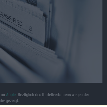
r an
Apple
. Bezüglich des Kartellverfahrens wegen der
tiv gezeigt.