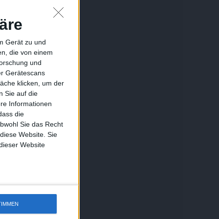
äre
em Gerät zu und
n, die von einem
forschung und
ber Gerätescans
äche klicken, um der
 Sie auf die
ere Informationen
dass die
obwohl Sie das Recht
 diese Website. Sie
 dieser Website
TIMMEN