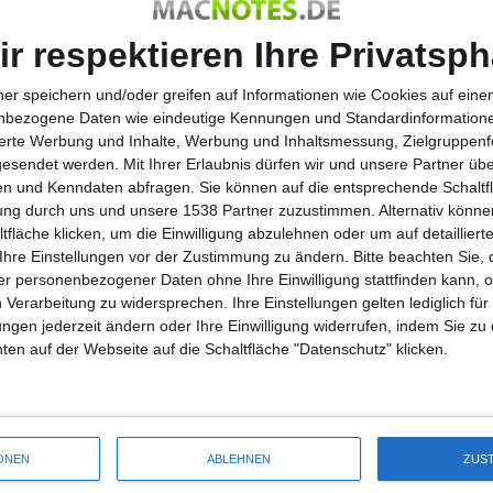
s er bei seinen Beobachtungen bei Apple erlebt hat. Das
abei ging es um das Kartellverfahren zur Preisgestaltung von
ir respektieren Ihre Privatsph
g diverse Indizien aufgefallen, die ihn annehmen lassen,
ert sei.
ner speichern und/oder greifen auf Informationen wie Cookies auf ein
nbezogene Daten wie eindeutige Kennungen und Standardinformatione
g belegen, dass man an die wichtigen Apple-Manager für
sierte Werbung und Inhalte, Werbung und Inhaltsmessung, Zielgruppen
erweise habe er nie einen Monat für ein solches Treffen
gesendet werden.
Mit Ihrer Erlaubnis dürfen wir und unsere Partner ü
n üblich gewesen. Weiterhin habe er fast nie diejenigen für
n und Kenndaten abfragen. Sie können auf die entsprechende Schaltfl
n 11 Anfragen bekam er nur einen Termin bei einem Mitglied
tung durch uns und unsere 1538 Partner zuzustimmen. Alternativ können
 fand das Treffen nicht im Firmensitz statt sondern außerhalb
fläche klicken, um die Einwilligung abzulehnen oder um auf detailliert
Ihre Einstellungen vor der Zustimmung zu ändern.
Bitte beachten Sie, 
r personenbezogener Daten ohne Ihre Einwilligung stattfinden kann, 
 wurde, befindet sich bei den Kollegen von
AppleInsider
 Verarbeitung zu widersprechen. Ihre Einstellungen gelten lediglich für
ungen jederzeit ändern oder Ihre Einwilligung widerrufen, indem Sie zu
en auf der Webseite auf die Schaltfläche "Datenschutz" klicken.
12 Tage Geschenke: Gratis-Roma…
ONEN
ABLEHNEN
ZUS