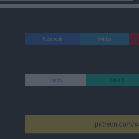
Facebook
Twitter
iTunes
Spotify
patreon.com/s