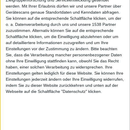
elone
Zielgruppenforschung und Serviceentwicklung gesendet
werden.
Mit Ihrer Erlaubnis dürfen wir und unsere Partner über
Gerätescans genaue Standortdaten und Kenndaten abfragen.
Sie können auf die entsprechende Schaltfläche klicken, um der
o. a. Datenverarbeitung durch uns und unsere 1538 Partner
Stefan Keller, den 2. Januar 2014
zuzustimmen. Alternativ können Sie auf die entsprechende
Am zweiten Tag des neuen Jahres
Schaltfläche klicken, um die Einwilligung abzulehnen oder um
verschenkt
Apple
bei 12 Tage
auf detailliertere Informationen zuzugreifen und um Ihre
Einstellungen vor der Zustimmung zu ändern.
Bitte beachten
Geschenke abermals ein E-Book.
Sie, dass die Verarbeitung mancher personenbezogener Daten
Der Titel ist „Wassermelone“ und
ohne Ihre Einwilligung stattfinden kann, obwohl Sie das Recht
stellt das Debüt des Autors Marian
12 Tage
haben, einer solchen Verarbeitung zu widersprechen. Ihre
Geschenke
Keyes dar.
Einstellungen gelten lediglich für diese Website. Sie können Ihre
Einstellungen jederzeit ändern oder Ihre Einwilligung widerrufen,
Claire Walsh bekommt ein Kind. Doch so einfach, wie
indem Sie zu dieser Website zurückkehren und unten auf der
man viele andere Eltern schwärmen hört, stellt es sich
Webseite auf die Schaltfläche "Datenschutz" klicken.
bei ihr nicht dar. Sie sieht aus wie die titelgebende
Wassermelone in Stiefeln und ihr Mann hat sie
verlassen. Eines Tages steht er dann doch wieder vor
der Tür. Auf 544 Seiten erstreckt sich das Erstlingswerk
von Marian Keyes, das im Heyne Verlag erschienen ist