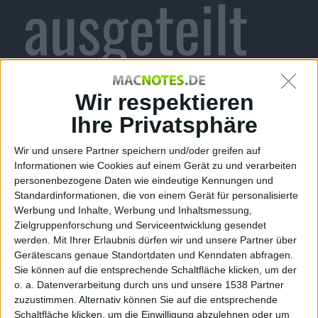
ausgeteilt
Alexander Trust, den 19. Juni 2013
Wir respektieren
Apple
hat heute eine Pre-release-
Beta-Version von
OS X 10.8.5
an
Ihre Privatsphäre
seine Entwickler ausgeteilt. Der
Wir und unsere Partner speichern und/oder greifen auf
Download des Updates für
Informationen wie Cookies auf einem Gerät zu und verarbeiten
Mountain Lion ist für angemeldete
Mac OS X 10.8
personenbezogene Daten wie eindeutige Kennungen und
Mountain Lion
Entwickler über den Mac
App Store
Standardinformationen, die von einem Gerät für personalisierte
verfügbar.
Werbung und Inhalte, Werbung und Inhaltsmessung,
Zielgruppenforschung und Serviceentwicklung gesendet
Seit heute können
Apple
-Entwickler OS X 10.8.5 in
werden.
Mit Ihrer Erlaubnis dürfen wir und unsere Partner über
einer Pre-release-Version herunterladen. Diese trägt die
Gerätescans genaue Standortdaten und Kenndaten abfragen.
Build-Nummer 12F9 und es wird den Entwicklern
Sie können auf die entsprechende Schaltfläche klicken, um der
o. a. Datenverarbeitung durch uns und unsere 1538 Partner
nahegelegt auf Wi-Fi, Grafik, das Aufwachen aus dem
zuzustimmen. Alternativ können Sie auf die entsprechende
Ruhezustand, die Ansicht von PDF-Dateien und
Schaltfläche klicken, um die Einwilligung abzulehnen oder um