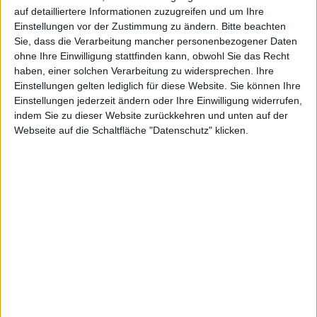
allgemeine „Verfügbarkeit“ des Betriebssystems zu
auf detailliertere Informationen zuzugreifen und um Ihre
achten.
Einstellungen vor der Zustimmung zu ändern.
Bitte beachten
Darüber hinaus, so
schreibt
Mark Gurman, haben auch
Sie, dass die Verarbeitung mancher personenbezogener Daten
ohne Ihre Einwilligung stattfinden kann, obwohl Sie das Recht
die Mitarbeiter von Apples Ladengeschäften die neue
haben, einer solchen Verarbeitung zu widersprechen. Ihre
Beta von OS X 10.8.5 erhalten, um diese zu prüfen.
Einstellungen gelten lediglich für diese Website. Sie können Ihre
Letztere haben außerdem Zugang zur
Beta von OS X
Einstellungen jederzeit ändern oder Ihre Einwilligung widerrufen,
Mavericks
erhalten.
indem Sie zu dieser Website zurückkehren und unten auf der
Webseite auf die Schaltfläche "Datenschutz" klicken.
Zuletzt war
Anfang Juni OS X 10.8.4
für alle Mac-
Nutzer als Update veröffentlicht worden.
Weitere Teile der Reihe OS X
10.8.5
Bringt Apple noch heute Update auf OS X
10.8.5?
Neue Beta-Build 12F17 von OS X 10.8.5 an
Entwickler ausgeteilt