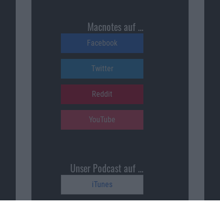
Macnotes auf …
Facebook
Twitter
Reddit
YouTube
Unser Podcast auf …
iTunes
Spotify