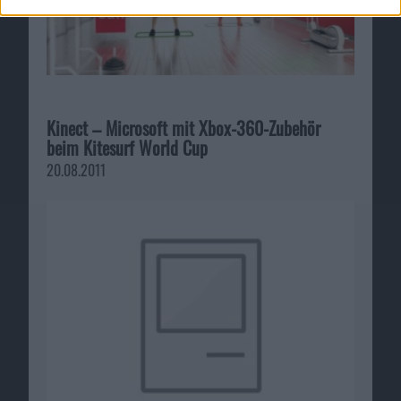
Kinect – Microsoft mit Xbox-360-Zubehör
beim Kitesurf World Cup
20.08.2011