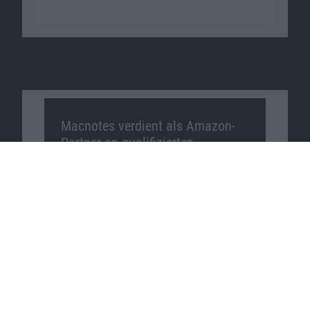
Macnotes verdient als Amazon-
Partner an qualifizierten
Verkäufen, die über diese
Website vermittelt werden.
Macnotes auf …
Facebook
Twitter