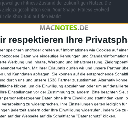
 jeweiligen Fitness-Zustand der zukünftigen Nutzer. Die
s-Ziele zugeschnitten sein. Your Shape: Fitness Evolved
ür die Xbox 360 auf den Markt.
mit ihrer Zusammenarbeit Neuland. Rondale ist als
alth bisher noch nicht auf dem Videospiel-Markt aktiv
ir respektieren Ihre Privatsph
it einer Zeitschrift zusammen – jedenfalls in Bezug auf
ion natürlich auch ein ganz neues Kompetenz-Netzwerk, wenn
ner speichern und/oder greifen auf Informationen wie Cookies auf ein
und einer der bedeutendsten Publisher in der
nbezogene Daten wie eindeutige Kennungen und Standardinformatione
em gemeinsamen Projekt bündeln.
sierte Werbung und Inhalte, Werbung und Inhaltsmessung, Zielgruppen
gesendet werden.
Mit Ihrer Erlaubnis dürfen wir und unsere Partner ü
gramme für Männer und Frauen zum neuen Titel beisteuern.
n und Kenndaten abfragen. Sie können auf die entsprechende Schaltfl
 die Entwickler in der Lage, präzise Anweisungen und ein
tung durch uns und unsere 1538 Partner zuzustimmen. Alternativ können
wird ein Höchstmaß an Effektivität gewährleistet.
fläche klicken, um die Einwilligung abzulehnen oder um auf detailliert
Ihre Einstellungen vor der Zustimmung zu ändern.
Bitte beachten Sie, 
r personenbezogener Daten ohne Ihre Einwilligung stattfinden kann, 
 Verarbeitung zu widersprechen. Ihre Einstellungen gelten lediglich für
ungen jederzeit ändern oder Ihre Einwilligung widerrufen, indem Sie zu
Neuer Gameplay-Trailer zu Assa…
en auf der Webseite auf die Schaltfläche "Datenschutz" klicken.