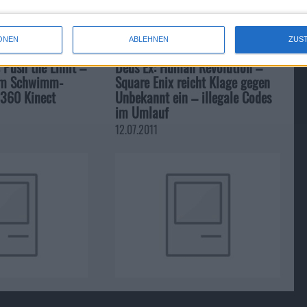
ONEN
ABLEHNEN
ZUS
 Push the Limit –
Deus Ex: Human Revolution –
um Schwimm-
Square Enix reicht Klage gegen
360 Kinect
Unbekannt ein – illegale Codes
im Umlauf
12.07.2011