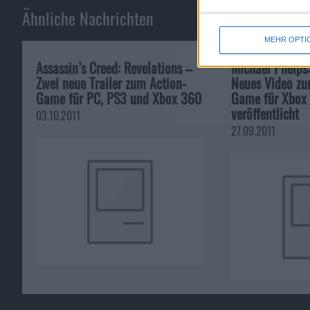
Ähnliche Nachrichten
MEHR OPTI
Assassin’s Creed: Revelations –
Michael Phelps:
Zwei neue Trailer zum Action-
Neues Video z
Game für PC, PS3 und Xbox 360
Game für Xbox 
veröffentlicht
03.10.2011
27.09.2011