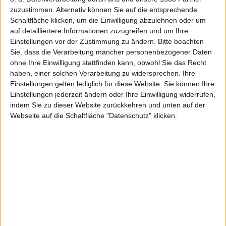
zuzustimmen. Alternativ können Sie auf die entsprechende
Schaltfläche klicken, um die Einwilligung abzulehnen oder um
auf detailliertere Informationen zuzugreifen und um Ihre
Einstellungen vor der Zustimmung zu ändern.
Bitte beachten
Sie, dass die Verarbeitung mancher personenbezogener Daten
ohne Ihre Einwilligung stattfinden kann, obwohl Sie das Recht
haben, einer solchen Verarbeitung zu widersprechen. Ihre
Einstellungen gelten lediglich für diese Website. Sie können Ihre
Einstellungen jederzeit ändern oder Ihre Einwilligung widerrufen,
indem Sie zu dieser Website zurückkehren und unten auf der
Webseite auf die Schaltfläche "Datenschutz" klicken.
Steve Jobs, Foto: Matt Yohe
Eine aktuelle Meldung des amerikanischen Patent-
und Markenamts könnte Apples Rechtsabteilung das
bevorstehende Weihnachtsfest vermiesen. In einer
Entscheidung wird das als „Steve-Jobs“-Patent
eingereichte Patent für ungültig erklärt – vorerst
zumindest.
Das Patent, das als ganzer Katalog 2007 eingereicht