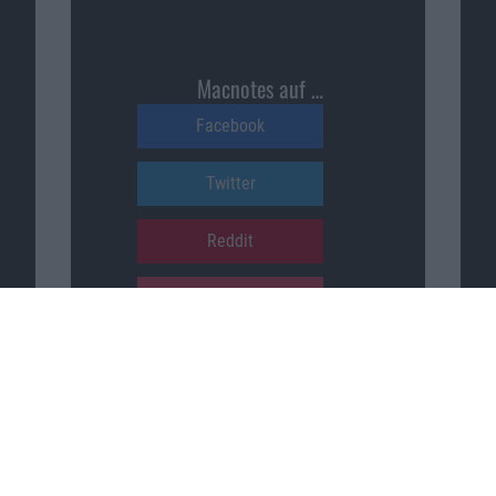
Macnotes auf …
Facebook
Twitter
Reddit
YouTube
Unser Podcast auf …
iTunes