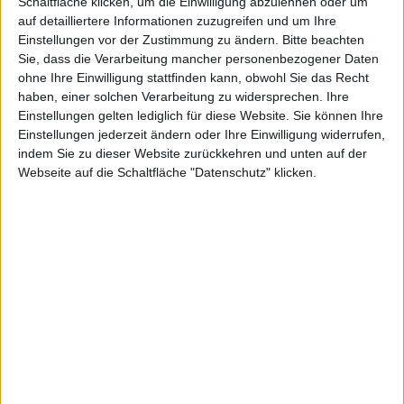
Schaltfläche klicken, um die Einwilligung abzulehnen oder um
auf detailliertere Informationen zuzugreifen und um Ihre
vor
Einstellungen vor der Zustimmung zu ändern.
Bitte beachten
Sie, dass die Verarbeitung mancher personenbezogener Daten
ohne Ihre Einwilligung stattfinden kann, obwohl Sie das Recht
haben, einer solchen Verarbeitung zu widersprechen. Ihre
Einstellungen gelten lediglich für diese Website. Sie können Ihre
Einstellungen jederzeit ändern oder Ihre Einwilligung widerrufen,
Alexander Trust, den 5. Dezember 2012
indem Sie zu dieser Website zurückkehren und unten auf der
Webseite auf die Schaltfläche "Datenschutz" klicken.
News, Bild: CC0