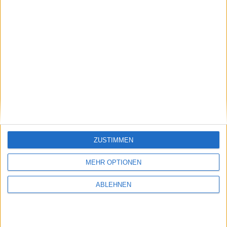
Update vom 17.03.2021
: Dieser Beitrag enthielt ein
Video von Collegehumor, das es heute so nicht mehr
gibt. Deshalb haben wir es entfernt.
Via
Cult of Mac, engl.
MacBook Pro Retina: WebKit-Ver…
ZUSTIMMEN
iPhone 5: Apple hebt 2-Geräte…
MEHR OPTIONEN
ABLEHNEN
Ähnliche Nachrichten