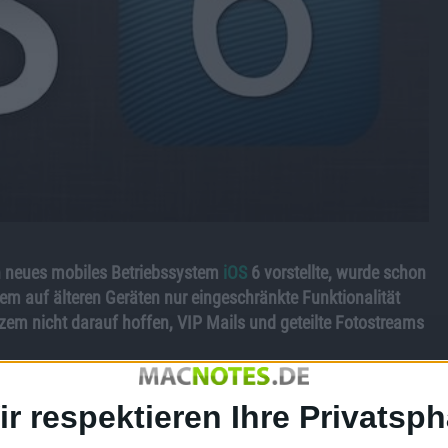
 neues mobiles Betriebssystem
iOS
6 vorstellte, wurde schon
m auf älteren Geräten nur eingeschränkte Funktionalität
zem nicht darauf hoffen, VIP Mails und geteilte Fotostreams
n
iOS
6. Es dauerte nicht lange, und einige Besitzer von
ir respektieren Ihre Privatsph
es neue Funktionalitäten fanden. Speziell handelt es sich
as Filtern von „VIP Mails“. Diese Features sollten den