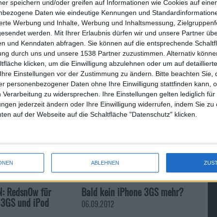
ner speichern und/oder greifen auf Informationen wie Cookies auf ein
stehen, doch Apple hat mit Herausgabe der Beta 3 von iOS 6
nbezogene Daten wie eindeutige Kennungen und Standardinformatione
unktionalität bei diesen beiden Features auf dem iPhone
sierte Werbung und Inhalte, Werbung und Inhaltsmessung, Zielgruppen
e davon profitieren wird können.
gesendet werden.
Mit Ihrer Erlaubnis dürfen wir und unsere Partner ü
OS 6 im Internet sollen sich bis vor kurzem noch 8 Fußnoten
n und Kenndaten abfragen. Sie können auf die entsprechende Schaltfl
tung durch uns und unsere 1538 Partner zuzustimmen. Alternativ können
 davon sind nach der Veröffentlichung der Beta 3 von iOS 6
fläche klicken, um die Einwilligung abzulehnen oder um auf detailliert
Ihre Einstellungen vor der Zustimmung zu ändern.
Bitte beachten Sie, 
r personenbezogener Daten ohne Ihre Einwilligung stattfinden kann, 
 Verarbeitung zu widersprechen. Ihre Einstellungen gelten lediglich für
ungen jederzeit ändern oder Ihre Einwilligung widerrufen, indem Sie zu
en auf der Webseite auf die Schaltfläche "Datenschutz" klicken.
Firefox 14.0.1 Release inklusi…
ONEN
ABLEHNEN
ZUS
: Redsn0w für
Bald kein iPhone 3GS mehr?
 3GS und iPod
06.09.2012