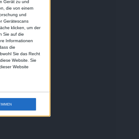
em Gerät zu und
n, die von einem
forschung und
ber Gerätescans
äche klicken, um der
 Sie auf die
ere Informationen
dass die
obwohl Sie das Recht
 diese Website. Sie
 dieser Website
TIMMEN