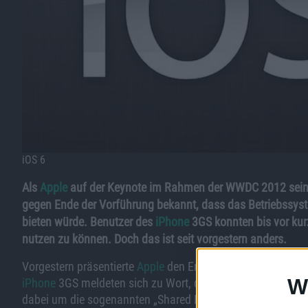
iOS 6
Als
Apple
auf der Keynote im Rahmen der WWDC 2012 sein
gegen Ende der Vorführung bekannt, dass das Betriebssyste
bieten würde. Benutzer des
iPhone
3GS konnten bis vor kur
nutzen zu können. Doch das ist seit vorgestern anders.
Vorgestern präsentierte
Apple
den Entwickler die Beta 3 vo
W
iPhone
3GS meldeten sich zu Wort, die auf ihren Smartphon
dabei um die sogenannten „Shared Photo Streams“ und um d