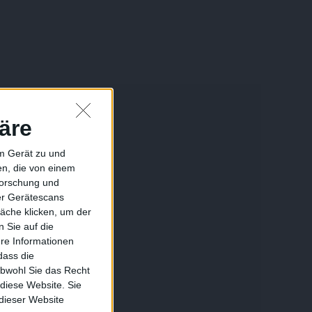
äre
em Gerät zu und
n, die von einem
forschung und
ber Gerätescans
äche klicken, um der
 Sie auf die
ere Informationen
dass die
obwohl Sie das Recht
 diese Website. Sie
 dieser Website