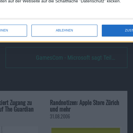
en auf der Webseite auf die Schaltfläche "Datenschutz" klicken.
it bot, sich anonym im Netz zu bewegen. Möglicherweise wird
t. Laut der OpenNet Initiative hatten 2010 nur rund 700.000
netzugang – einer der geringsten Werte Afrikas. Die
betragen.
ONEN
ABLEHNEN
ZUS
GamesCom - Microsoft sagt Teil…
iert Zugang zu
Randnotizen: Apple Store Zürich
uf The Guardian
und mehr
31.08.2006