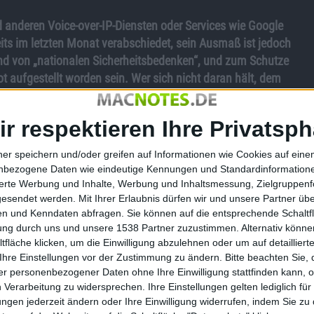
 anderen Voice-over-IP-Diensten oder Services wie Google
its im letzten Monat verabschiedet, sein Ausmaß ist jedoch
nd von „nationalen Sicherheitsbedenken“, und zum Schutze
aufgestellt worden sein. Wer sich nicht daran hält, dem
ir respektieren Ihre Privatsph
ner speichern und/oder greifen auf Informationen wie Cookies auf ein
der: die staatliche Ethio Telecom. Diese filtert und überwacht
nbezogene Daten wie eindeutige Kennungen und Standardinformatione
 andere Weberzeugnisse können beispielsweise nicht mehr
sierte Werbung und Inhalte, Werbung und Inhaltsmessung, Zielgruppen
eo-Daten-Traffic via Social Media unterbunden werden.
gesendet werden.
Mit Ihrer Erlaubnis dürfen wir und unsere Partner ü
n und Kenndaten abfragen. Sie können auf die entsprechende Schaltfl
brauch von Skype und Co. zu verbieten. Sondern es sei dem
tung durch uns und unsere 1538 Partner zuzustimmen. Alternativ können
ogie auch möglich die Lizenzvergabe an private
fläche klicken, um die Einwilligung abzulehnen oder um auf detailliert
g nach Äthiopien bringen wollen.
Ihre Einstellungen vor der Zustimmung zu ändern.
Bitte beachten Sie, 
 Internet-Zugang
r personenbezogener Daten ohne Ihre Einwilligung stattfinden kann, 
 Verarbeitung zu widersprechen. Ihre Einstellungen gelten lediglich für
ungen jederzeit ändern oder Ihre Einwilligung widerrufen, indem Sie zu
aatliche Provider Ethio Telecom den Zugang zum Tor-Netzwerk