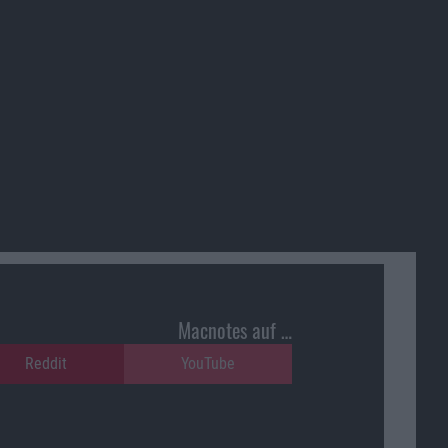
Macnotes auf …
Reddit
YouTube