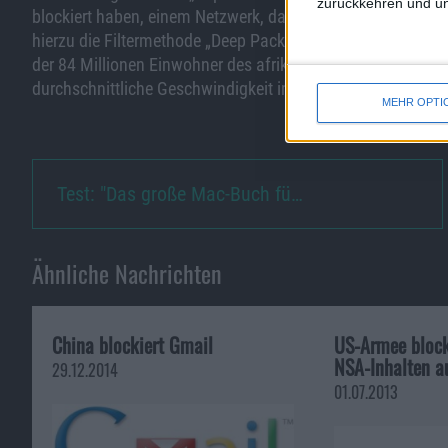
zurückkehren und unt
blockiert haben, einem Netzwerk, das Usern die Möglichke
hierzu die Filtermethode „Deep Packet Inspection“ verwende
der 84 Millionen Einwohner des afrikanischen Staates Inter
durchschnittliche Geschwindigkeit im Netz soll 622 kbit/s 
MEHR OPTI
Test: "Das große Mac-Buch fü…
Ähnliche Nachrichten
China blockiert Gmail
US-Armee block
NSA-Inhalten a
29.12.2014
01.07.2013