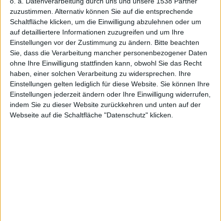
o. a. Datenverarbeitung durch uns und unsere 1538 Partner
Böse Katze: OS X Lion soll einem Bericht vom Anti-
zuzustimmen. Alternativ können Sie auf die entsprechende
Viren-Dienstleister Sophos seit Version 10.7.3 unter
Schaltfläche klicken, um die Einwilligung abzulehnen oder um
bestimmten Umständen Passwörter zur
auf detailliertere Informationen zuzugreifen und um Ihre
Verschlüsselung des Home-Ordners ausplaudern. Die
Einstellungen vor der Zustimmung zu ändern.
Bitte beachten
Passwörter sollen dann in den Logfiles landen, die das
Sie, dass die Verarbeitung mancher personenbezogener Daten
ohne Ihre Einwilligung stattfinden kann, obwohl Sie das Recht
System anfertigt, vermutete Ursache ist eine im
haben, einer solchen Verarbeitung zu widersprechen. Ihre
Quellcode vergessene Debug-Ausgabe.
Einstellungen gelten lediglich für diese Website. Sie können Ihre
Einstellungen jederzeit ändern oder Ihre Einwilligung widerrufen,
Einem Bericht von
Sophos zufolge
, ist OS X Lion mit
indem Sie zu dieser Website zurückkehren und unten auf der
dem letzten Update geschwätziger geworden. Am
Webseite auf die Schaltfläche "Datenschutz" klicken.
Freitag hat David Emery in einer Mailing-List, in der es
um Verschlüsselungsthemen geht, geschrieben, dass
OS X 10.7.3 unter bestimmten das Passwort für den
mit FileVault verschlüsselten Home-Ordner
ausplaudert. Offenbar wurde eine Debugausgabe im
Quellcode vergessen – auf jeden Fall ist es auf diese
Weise einem Angreifer mit Zugriff auf das
Dateisystem möglich, das Passwort auszulesen und
danach Zugriff auf den verschlüsselten Ordner zu