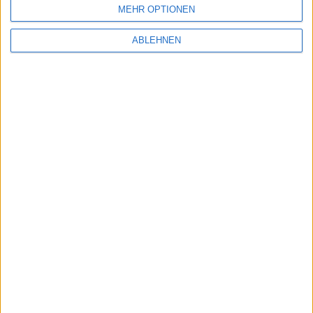
MEHR OPTIONEN
Ähnliche Nachrichten
ABLEHNEN
Ein kurzer Blick auf Mac OS X Leopard Build
9A343
21.01.2007