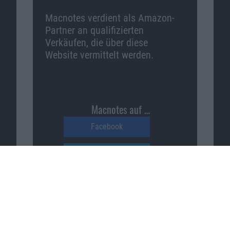
Macnotes verdient als Amazon-
Partner an qualifizierten
Verkäufen, die über diese
Website vermittelt werden.
Macnotes auf …
Facebook
Twitter
Reddit
YouTube