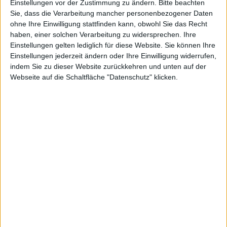
Einstellungen vor der Zustimmung zu ändern.
Bitte beachten
Island für PC, PlayStation 3 und Xbox 360 erschienen
Sie, dass die Verarbeitung mancher personenbezogener Daten
– allerdings nicht in Deutschland. Bereits Im Mai
ohne Ihre Einwilligung stattfinden kann, obwohl Sie das Recht
letzten Jahres haben wir euch eine
Vorschau zum
haben, einer solchen Verarbeitung zu widersprechen. Ihre
Horror-Titel
präsentiert. Drei DLC sind bislang zum
Einstellungen gelten lediglich für diese Website. Sie können Ihre
Einstellungen jederzeit ändern oder Ihre Einwilligung widerrufen,
Horror-Game erscheinen. Vermutlich werden diese
indem Sie zu dieser Website zurückkehren und unten auf der
auch Teil der „Game of the Year“-Edition sein.
Webseite auf die Schaltfläche "Datenschutz" klicken.
Menowin Fröhlich: Single Roun…
OS X Lion plaudert manchmal Fi…
Ähnliche Nachrichten