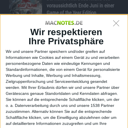
voraussichtlich Ende Juni in einer
Game of the Year Edition
erscheinen. Anfang September
letzten Jahres ist Dead Island für
Wir respektieren
Windows PC, PlayStation 3 und
Ihre Privatsphäre
Dead Island –
Xbox 360 erschienen, in
Cover Xbox 360
Deutschland aber nicht.
Wir und unsere Partner speichern und/oder greifen auf
Informationen wie Cookies auf einem Gerät zu und verarbeiten
Wie
mcvuk
(engl.) schreibt, soll die GOTY-Edition des
personenbezogene Daten wie eindeutige Kennungen und
Horror-Titels Dead Island Ende Juni dieses Jahres
Standardinformationen, die von einem Gerät für personalisierte
erscheinen.
Werbung und Inhalte, Werbung und Inhaltsmessung,
Zielgruppenforschung und Serviceentwicklung gesendet
Das „British Board of Film Classification“, kurz BBFC,
werden.
Mit Ihrer Erlaubnis dürfen wir und unsere Partner über
hat selbige offenbar bereits zur Einstufung vorliegen
Gerätescans genaue Standortdaten und Kenndaten abfragen.
gehabt, so dass ein Release-Termin Ende Juni der
Sie können auf die entsprechende Schaltfläche klicken, um der
Wahrheit entsprechen könnte. Weitere Infos oder eine
o. a. Datenverarbeitung durch uns und unsere 1538 Partner
Bestätigung des Termins seitens Deep Silver stehen
zuzustimmen. Alternativ können Sie auf die entsprechende
noch aus.
Schaltfläche klicken, um die Einwilligung abzulehnen oder um
auf detailliertere Informationen zuzugreifen und um Ihre
Anfang September vergangenen Jahres ist Dead