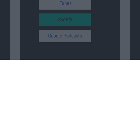
iTunes
Spotify
Google Podcasts
Macnotes unterstützen
…
patreon.com/sajonara
© 2026 Copyright Macnotes.de
Impressum
/
Datenschutz