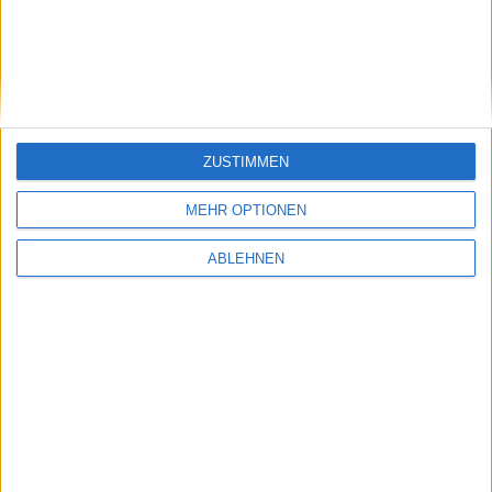
ZUSTIMMEN
MEHR OPTIONEN
ABLEHNEN
Neuer In-Game-Trailer zu Dementium 2
29.10.2009