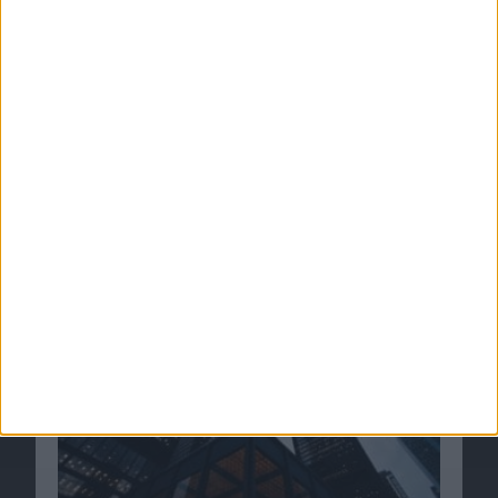
Larry Page: Apples Krieg gegen…
Ähnliche Nachrichten
Apple hat nicht gegen ehemalige Nokia-
Patente verstoßen
17.03.2015