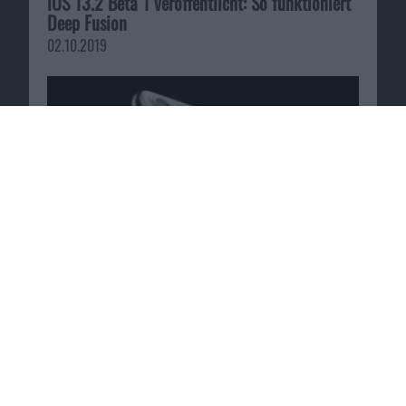
iOS 13.2 Beta 1 veröffentlicht: So funktioniert
Deep Fusion
02.10.2019
Macnotes verdient als Amazon-
Partner an qualifizierten
Verkäufen, die über diese
Website vermittelt werden.