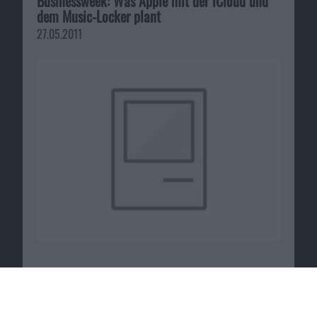
Businessweek: Was Apple mit der iCloud und
dem Music-Locker plant
27.05.2011
Notizen: Safaris Marktanteil wächst und mehr
02.01.2007