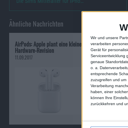
Die Sims Mittelalter für iPho…
Ähnliche Nachrichten
W
Wir und unsere Part
AirPods: Apple plant eine kleine
Apple mit Initi
verarbeiten persone
Hardware-Revision
Verringerung i
Gerät für personali
Serviceentwicklung 
11.09.2017
22.10.2015
genaue Standortdate
o. a. Datenverarbei
entsprechende Schalt
zuzugreifen und um 
Verarbeitung manche
haben, einer solchen
können Ihre Einstell
zurückkehren und unt