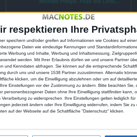
Michael Phelps: Push the Limit…
ir respektieren Ihre Privatsph
ner speichern und/oder greifen auf Informationen wie Cookies auf ein
ative zur CO2-
Facebook schnappt Apple AR-
nbezogene Daten wie eindeutige Kennungen und Standardinformatione
n China
Firma Plessey weg
sierte Werbung und Inhalte, Werbung und Inhaltsmessung, Zielgruppen
gesendet werden.
Mit Ihrer Erlaubnis dürfen wir und unsere Partner ü
31.03.2020
n und Kenndaten abfragen. Sie können auf die entsprechende Schaltfl
tung durch uns und unsere 1538 Partner zuzustimmen. Alternativ können
fläche klicken, um die Einwilligung abzulehnen oder um auf detailliert
Ihre Einstellungen vor der Zustimmung zu ändern.
Bitte beachten Sie, 
r personenbezogener Daten ohne Ihre Einwilligung stattfinden kann, 
 Verarbeitung zu widersprechen. Ihre Einstellungen gelten lediglich für
ungen jederzeit ändern oder Ihre Einwilligung widerrufen, indem Sie zu
en auf der Webseite auf die Schaltfläche "Datenschutz" klicken.