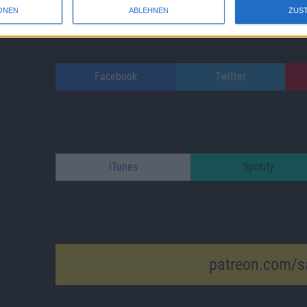
ONEN
ABLEHNEN
ZUS
Facebook
Twitter
iTunes
Spotify
patreon.com/s