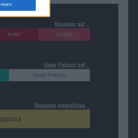
TIMMEN
Macnotes auf …
Reddit
YouTube
Unser Podcast auf …
Google Podcasts
Macnotes unterstützen …
ajonara