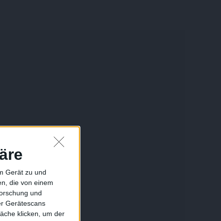
äre
em Gerät zu und
n, die von einem
forschung und
ber Gerätescans
äche klicken, um der