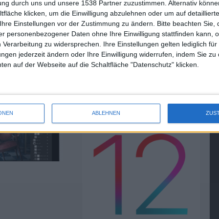
tung durch uns und unsere 1538 Partner zuzustimmen. Alternativ können
fläche klicken, um die Einwilligung abzulehnen oder um auf detailliert
Ihre Einstellungen vor der Zustimmung zu ändern.
Bitte beachten Sie, 
r personenbezogener Daten ohne Ihre Einwilligung stattfinden kann, 
hop für iPad ist
iOS 12.1.3, macOS 10.14.3,
 Verarbeitung zu widersprechen. Ihre Einstellungen gelten lediglich für
watchOS 5.1.3 und tvOS 12.1.2
ungen jederzeit ändern oder Ihre Einwilligung widerrufen, indem Sie zu
sowie Firmwareupdate für den
en auf der Webseite auf die Schaltfläche "Datenschutz" klicken.
HomePod für alle Nutzer
erschienen
22.01.2019
ONEN
ABLEHNEN
ZUS