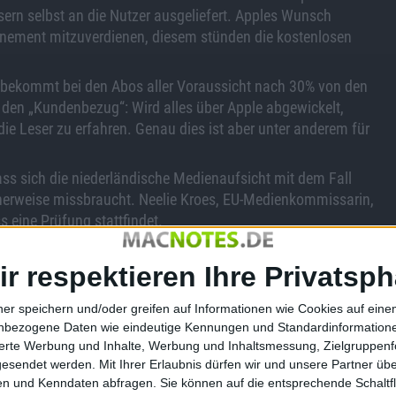
rn selbst an die Nutzer ausgeliefert. Apples Wunsch
nnement mitzuverdienen, diesem stünden die kostenlosen
e bekommt bei den Abos aller Voraussicht nach 30% von den
 den „Kundenbezug“: Wird alles über Apple abgewickelt,
die Leser zu erfahren. Genau dies ist aber unter anderem für
ass sich die niederländische Medienaufsicht mit dem Fall
enerweise missbraucht. Neelie Kroes, EU-Medienkommissarin,
s eine Prüfung stattfindet.
ir respektieren Ihre Privatsph
ner speichern und/oder greifen auf Informationen wie Cookies auf ein
nbezogene Daten wie eindeutige Kennungen und Standardinformatione
Tipp: Neue Barrel Effekte akti…
sierte Werbung und Inhalte, Werbung und Inhaltsmessung, Zielgruppen
gesendet werden.
Mit Ihrer Erlaubnis dürfen wir und unsere Partner ü
n und Kenndaten abfragen. Sie können auf die entsprechende Schaltfl