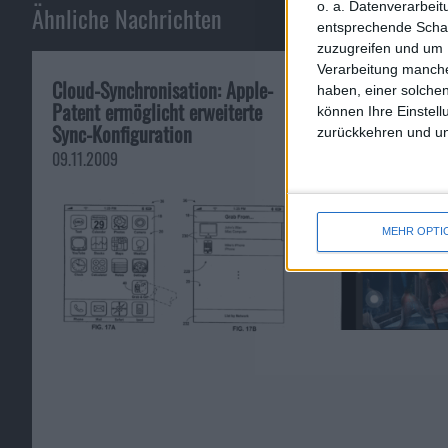
o. a. Datenverarbei
Ähnliche Nachrichten
entsprechende Schalt
zuzugreifen und um 
Verarbeitung manche
Cloud-Synchronisation: Apple-
Endlich: Photos
haben, einer solchen
Patent ermöglicht erweiterte
da
können Ihre Einstell
Sync-Konfiguration
zurückkehren und unt
04.11.2019
09.11.2009
MEHR OPTI