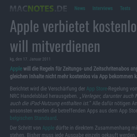
News
Interviews
Tests
Apple verbietet kostenl
will mitverdienen
kg, den 17. Januar 2011
Apple
will die Regeln für Zeitungs- und Zeitschritenabos a
gleichen Inhalte nicht mehr kostenlos via App bekommen 
Berichtet wird die Verschärfung der
App Store
-Regelung vo
NRC Handelsblad herausgeben. „
Verleger, darunter auch
auch die iPad-Nutzung enthalten ist.
“ Alle dafür nötigen
ansonsten werden die betreffenden Apps aus dem App Store
belgischen Standaard
.
Der Schritt von
Apple
dürfte in direktem Zusammenhang mi
stehen. Bisher muss jede Ausgabe einzeln gekauft werden,