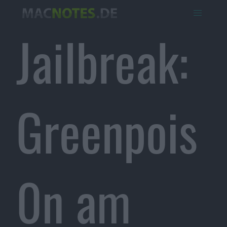
Jailbreak:
Greenpois
0n am