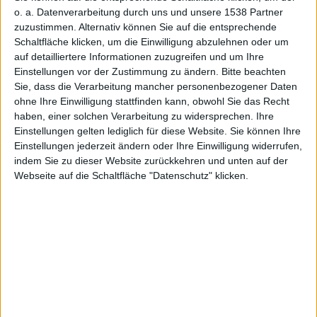
Windows
o. a. Datenverarbeitung durch uns und unsere 1538 Partner
zuzustimmen. Alternativ können Sie auf die entsprechende
Schaltfläche klicken, um die Einwilligung abzulehnen oder um
auf detailliertere Informationen zuzugreifen und um Ihre
Einstellungen vor der Zustimmung zu ändern.
Bitte beachten
Sie, dass die Verarbeitung mancher personenbezogener Daten
heute
ohne Ihre Einwilligung stattfinden kann, obwohl Sie das Recht
haben, einer solchen Verarbeitung zu widersprechen. Ihre
Einstellungen gelten lediglich für diese Website. Sie können Ihre
Einstellungen jederzeit ändern oder Ihre Einwilligung widerrufen,
indem Sie zu dieser Website zurückkehren und unten auf der
Webseite auf die Schaltfläche "Datenschutz" klicken.
rj, den 8. Oktober 2010
Einmal mehr nicht alle aktuellen
Geräte/Konfigurationen, aber die
Lage im Jailbreakland wird wieder
entspannter. Mit Redsn0w steht der
einfache Weg zum jailbreak nun
auch unter Windows offen, das Chronic Dev Team hat