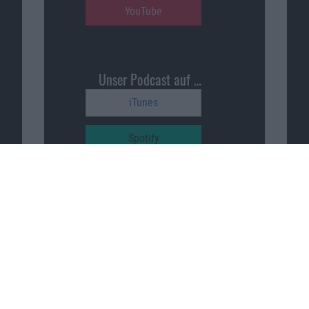
YouTube
Unser Podcast auf …
iTunes
Spotify
Google Podcasts
Macnotes unterstützen
…
patreon.com/sajonara