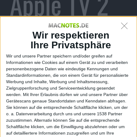
Apple TV 2
Alexander Trust, den 1. Oktober 2010
Wir respektieren
Ihre Privatsphäre
Wir und unsere Partner speichern und/oder greifen auf
Informationen wie Cookies auf einem Gerät zu und verarbeiten
personenbezogene Daten wie eindeutige Kennungen und
Standardinformationen, die von einem Gerät für personalisierte
Werbung und Inhalte, Werbung und Inhaltsmessung,
Zielgruppenforschung und Serviceentwicklung gesendet
Apple TV 2G
werden.
Mit Ihrer Erlaubnis dürfen wir und unsere Partner über
Gerätescans genaue Standortdaten und Kenndaten abfragen.
TinyUmbrella ermöglicht nun auch das Auslesen und
Sie können auf die entsprechende Schaltfläche klicken, um der
Speichern der SHSH von Apple TV der zweiten
o. a. Datenverarbeitung durch uns und unsere 1538 Partner
Generation. Angesichts der
Realität von Jailbreaks für
zuzustimmen. Alternativ können Sie auf die entsprechende
die Set-Top-Box Apples
erscheint das sinnvoll.
Schaltfläche klicken, um die Einwilligung abzulehnen oder um
auf detailliertere Informationen zuzugreifen und um Ihre