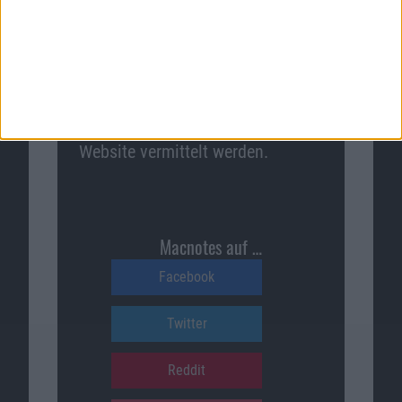
Macnotes verdient als Amazon-
Partner an qualifizierten
Verkäufen, die über diese
Website vermittelt werden.
Macnotes auf …
Facebook
Twitter
Reddit