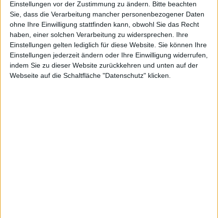
An das Speichern der SHSH sollte sich mittlerweile
Einstellungen vor der Zustimmung zu ändern.
Bitte beachten
jeder aktive Jailbreak-Nutzer gewöhnt haben. Wir
Sie, dass die Verarbeitung mancher personenbezogener Daten
ohne Ihre Einwilligung stattfinden kann, obwohl Sie das Recht
hatten uns
bereits umfassend mit dem Speichern der
haben, einer solchen Verarbeitung zu widersprechen. Ihre
SHSHs beschäftigt
.
Einstellungen gelten lediglich für diese Website. Sie können Ihre
Nun, da bewiesen wurde, dass auch das neue AppleTV
Einstellungen jederzeit ändern oder Ihre Einwilligung widerrufen,
gejailbreakt werden kann, bietet das TinyUmbrella-Tool
indem Sie zu dieser Website zurückkehren und unten auf der
auch die Sicherung der SHSH für das neue Gerät an.
Webseite auf die Schaltfläche "Datenschutz" klicken.
Die aktuelle Version von TinyUmbrella mit
Apple
-TV-
Unterstützung kann man
online
downloaden.
TrackMania Nations Forever Cup…
iPhone 4 in China: Store in Be…