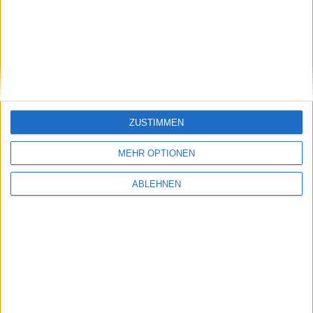
ZUSTIMMEN
MEHR OPTIONEN
ABLEHNEN
Gary Oldman neues Pferd im Stall von Apple
TV+
15.11.2019