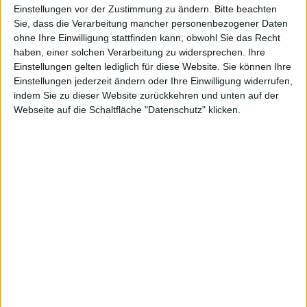
Einstellungen vor der Zustimmung zu ändern.
Bitte beachten
Sie, dass die Verarbeitung mancher personenbezogener Daten
ohne Ihre Einwilligung stattfinden kann, obwohl Sie das Recht
Apple TV Jailbreak erfolgreich, Nutzen unklar
haben, einer solchen Verarbeitung zu widersprechen. Ihre
Einstellungen gelten lediglich für diese Website. Sie können Ihre
Weil es geht: bislang ist der konkrete Zweck des nun
Einstellungen jederzeit ändern oder Ihre Einwilligung widerrufen,
erfolgten Jailbreaks des neuen
Apple
TV noch
indem Sie zu dieser Website zurückkehren und unten auf der
unbekannt, MuscleNerd rechnet jedoch mit
Apple TV
-
Webseite auf die Schaltfläche "Datenschutz" klicken.
Apps, die dank des erfolgreich durchgeführten Shatter-
Exploits nun folgen können.
Ein modifiziertes IPSW wurde mit PwnageTool auf das
Apple
TV aufgespielt, nachdem
erfolgreich der
SHAtter-Exploit beim iOS-basierten Apple TV
angewendet wurde. SHAtter kann alle aktuellen
iOS
4-
Varianten knacken, die entsprechenden Tools sind
jedoch noch in der Entwicklung.
Wie man nun konkret Apps auf Apples neuem
Apple
TV
2 zum Laufen bekommt, wisse man beim Dev
Team noch nicht, so MuscleNerd
per Twitter
.