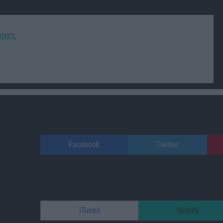
jers
.
Facebook
Twitter
iTunes
Spotify