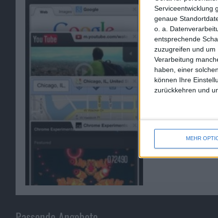
Serviceentwicklung 
genaue Standortdate
o. a. Datenverarbei
entsprechende Schalt
zuzugreifen und um 
Verarbeitung manche
haben, einer solchen
können Ihre Einstell
zurückkehren und unt
MEHR OPTI
Passende Angebote