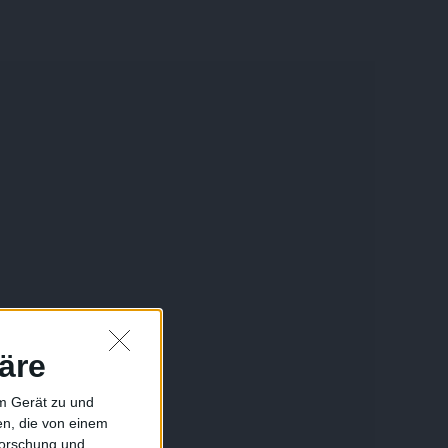
äre
em Gerät zu und
n, die von einem
forschung und