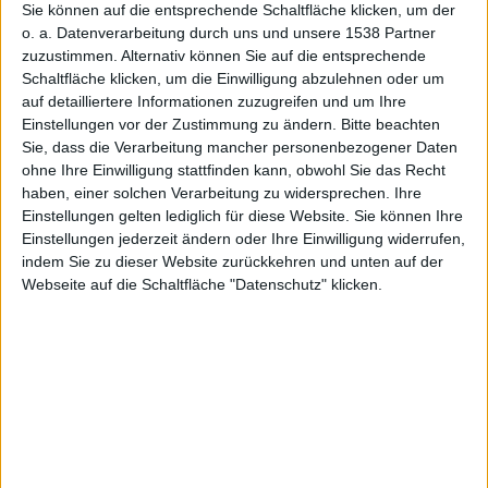
Sie können auf die entsprechende Schaltfläche klicken, um der
o. a. Datenverarbeitung durch uns und unsere 1538 Partner
zuzustimmen. Alternativ können Sie auf die entsprechende
Schaltfläche klicken, um die Einwilligung abzulehnen oder um
auf detailliertere Informationen zuzugreifen und um Ihre
Shank – Screenshot
Einstellungen vor der Zustimmung zu ändern.
Bitte beachten
Sie, dass die Verarbeitung mancher personenbezogener Daten
Electronic Arts hat den eingekauften Titel Shank von
ohne Ihre Einwilligung stattfinden kann, obwohl Sie das Recht
Entwickler Klei Entertainment via XBox Live und
haben, einer solchen Verarbeitung zu widersprechen. Ihre
PlayStation Network veröffentlicht.
Einstellungen gelten lediglich für diese Website. Sie können Ihre
Einstellungen jederzeit ändern oder Ihre Einwilligung widerrufen,
Wer auf 2D-Action im Comic-Stil steht, der dürfte mit
indem Sie zu dieser Website zurückkehren und unten auf der
Shank glücklich werden. Der Side-Scroller erzählt eine
Webseite auf die Schaltfläche "Datenschutz" klicken.
„blutige“ Rachegeschichte vor einem modernen
Western-Hintergrund. Erdacht wurde die Story von
Marianne Krawcyk.
Shank ist als Hommage an klassische Beat ‚em Ups
gedacht, wie Jamie Cheng, Präsident von Klei
Entertainment erzählt: