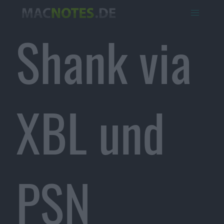
Shank via
XBL und
PSN