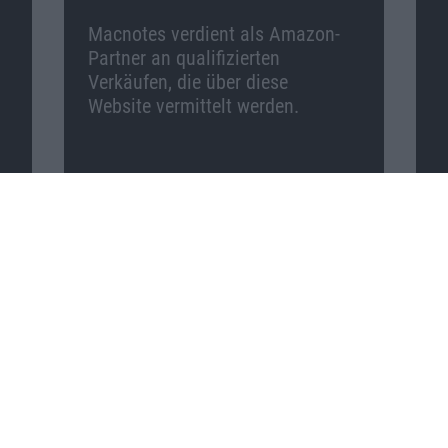
Macnotes verdient als Amazon-
Partner an qualifizierten
Verkäufen, die über diese
Website vermittelt werden.
Macnotes auf …
Facebook
Twitter
Reddit
YouTube