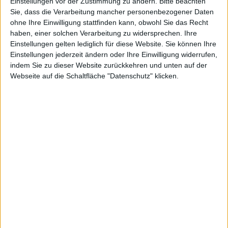
vorwürfen
Einstellungen vor der Zustimmung zu ändern.
Bitte beachten
Sie, dass die Verarbeitung mancher personenbezogener Daten
ohne Ihre Einwilligung stattfinden kann, obwohl Sie das Recht
haben, einer solchen Verarbeitung zu widersprechen. Ihre
Einstellungen gelten lediglich für diese Website. Sie können Ihre
kg, den 18. August 2010
Einstellungen jederzeit ändern oder Ihre Einwilligung widerrufen,
Nach den Vorwürfen der Bestechung gegen Paul
indem Sie zu dieser Website zurückkehren und unten auf der
Devine zieht der chinesische Gerätebauer Pegatron
Webseite auf die Schaltfläche "Datenschutz" klicken.
seine Konsequenzen: Ein leitender Manager von
Kaedar Electronics, einer von Pegatron gekauften
Firma, wurde vom Dienst suspendiert.
Die Suspendierung wurde angeordnet, nachdem einer
von Apples Zuliefer-Managern von Apple beschuldigt
wurde, u. a. von Pegatron Zahlung für die
Beschaffung vertraulicher Informationen erhalten zu
haben. Die Zahlungen gingen von Kaedar direkt an
CPK Engineering, Devines Firma, so Jonathan Chang,
Finanzdirektor von Pegatron gegenüber Bloomberg.
Wie viel Geld dabei im Spiel war, konnte Chang bisher