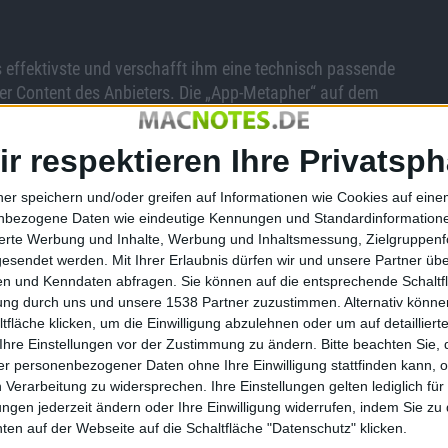
s effektivste und verschafft ihm eine technisch passende
 der Content des Anbieters. Die „App-Metapher“ auf dem
e oder iPod ist „das Web“ nur eine (visuell gleichberechtigte)
Pad und Co. die Begehrlichkeiten all jener, die bereits vor
ir respektieren Ihre Privatsph
nts im Web die Hände über dem Kopf zusammenschlugen.
hte, freien und kostenlosen Zugang zu Inhalten zum
ner speichern und/oder greifen auf Informationen wie Cookies auf ein
nbezogene Daten wie eindeutige Kennungen und Standardinformatione
sierte Werbung und Inhalte, Werbung und Inhaltsmessung, Zielgruppen
gesendet werden.
Mit Ihrer Erlaubnis dürfen wir und unsere Partner ü
n und Kenndaten abfragen. Sie können auf die entsprechende Schaltfl
 – denn auch Google neigt vermehrt dazu, das Netz nicht nur
tung durch uns und unsere 1538 Partner zuzustimmen. Alternativ können
 auf SERPS über die Frame-Einbindungen anderer Webseiten
fläche klicken, um die Einwilligung abzulehnen oder um auf detailliert
st als auch potentieller Grund, Googles Angebote gar nicht
Ihre Einstellungen vor der Zustimmung zu ändern.
Bitte beachten Sie, 
r personenbezogener Daten ohne Ihre Einwilligung stattfinden kann, 
 alle ihren praktischen Wert haben, schaffen
 Verarbeitung zu widersprechen. Ihre Einstellungen gelten lediglich für
gle-Internet“. Auf der
Android-Plattform wird diese
ungen jederzeit ändern oder Ihre Einwilligung widerrufen, indem Sie zu
e die eigene Insel im Netz baut aktuell auch Facebook, wo
en auf der Webseite auf die Schaltfläche "Datenschutz" klicken.
r Inklusion ebendieser Inhalte und Informationen auf