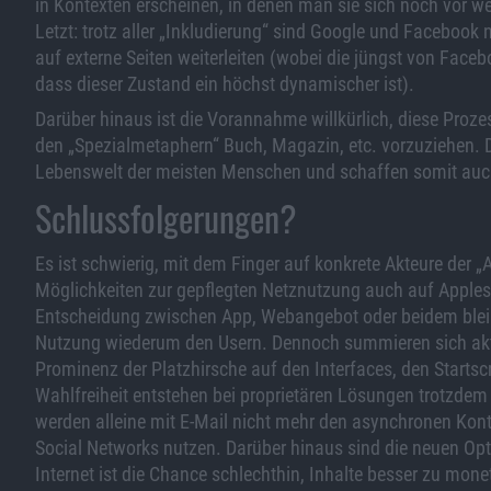
in Kontexten erscheinen, in denen man sie sich noch vor w
Letzt: trotz aller „Inkludierung“ sind Google und Facebook n
auf externe Seiten weiterleiten (wobei die jüngst von Fac
dass dieser Zustand ein höchst dynamischer ist).
Darüber hinaus ist die Vorannahme willkürlich, diese Proz
den „Spezialmetaphern“ Buch, Magazin, etc. vorzuziehen. D
Lebenswelt der meisten Menschen und schaffen somit auch
Schlussfolgerungen?
Es ist schwierig, mit dem Finger auf konkrete Akteure der „
Möglichkeiten zur gepflegten Netznutzung auch auf Apples
Entscheidung zwischen App, Webangebot oder beidem bleibt
Nutzung wiederum den Usern. Dennoch summieren sich aktue
Prominenz der Platzhirsche auf den Interfaces, den Starts
Wahlfreiheit entstehen bei proprietären Lösungen trotzde
werden alleine mit E-Mail nicht mehr den asynchronen Kont
Social Networks nutzen. Darüber hinaus sind die neuen Optio
Internet ist die Chance schlechthin, Inhalte besser zu mon