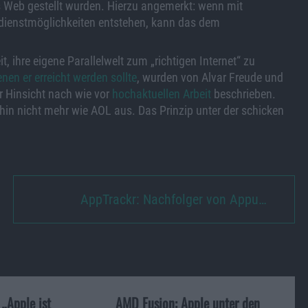
 Web gestellt wurden. Hierzu angemerkt: wenn mit
dienstmöglichkeiten entstehen, kann das dem
, ihre eigene Parallelwelt zum „richtigen Internet“ zu
enen er erreicht werden sollte
, wurden von Alvar Freude und
 Hinsicht nach wie vor
hochaktuellen Arbeit
beschrieben.
hin nicht mehr wie AOL aus. Das Prinzip unter der schicken
AppTrackr: Nachfolger von Appu…
„Apple ist
AMD Fusion: Apple unter den