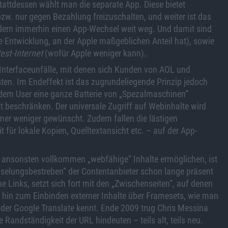
attdessen wählt man die separate App. Diese bietet
w. nur gegen Bezahlung freizuschalten, und weiter ist das
dern immerhin einen App-Wechsel weit weg. Und damit sind
e Entwicklung, an der Apple maßgeblichen Anteil hat), sowie
st-Internet
(wofür Apple weniger kann).
e Interfaceunfälle, mit denen sich Kunden von AOL und
en. Im Endeffekt ist das zugrundeliegende Prinzip jedoch
 dem User eine ganze Batterie von „Spezalmaschinen“
hst beschränken. Der universale Zugriff auf Webinhalte wird
mmer weniger gewünscht. Zudem fallen die lästigen
für lokale Kopien, Quelltextansicht etc. – auf der App-
uf ansonsten vollkommen „webfähige“ Inhalte ermöglichen, ist
pselungsbestreben“ der Contentanbieter schon lange präsent
e Links, setzt sich fort mit den „Zwischenseiten“, auf denen
s hin zum Einbinden externer Inhalte über Framesets, wie man
er Google Translate kennt. Ende 2009 trug Chris Messina
ndständigkeit der URL hindeuten – teils alt, teils neu.