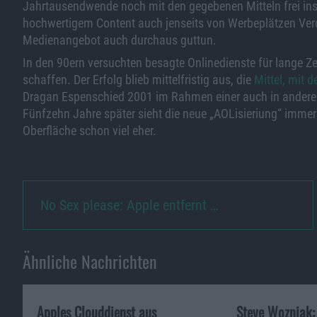
Jahrtausendwende noch mit den gegebenen Mitteln frei ins
hochwertigem Content auch jenseits von Werbeplätzen Ver
Medienangebot auch durchaus guttun.
In den 90ern versuchten besagte Onlinedienste für lange Zeit
schaffen. Der Erfolg blieb mittelfristig aus, die
Mittel, mit d
Dragan Espenschied 2001 im Rahmen einer auch in anderer
Fünfzehn Jahre später sieht die neue „AOLisieriung“ immer
Oberfläche schon viel eher.
No Sex please: Apple entfernt …
Ähnliche Nachrichten
Apples Clouddienst aus
Steve Wozniak: 