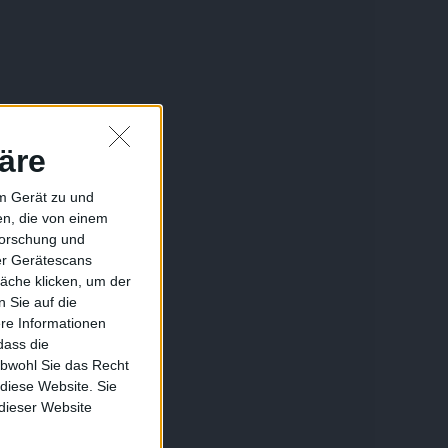
äre
em Gerät zu und
n, die von einem
forschung und
ber Gerätescans
äche klicken, um der
 Sie auf die
ere Informationen
dass die
obwohl Sie das Recht
 diese Website. Sie
 dieser Website