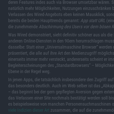
deren Features indes auch via Browser umsetzbar wären. St
natürlich mehr Möglichkeiten, Nutzungen einzuschränken bz
Verlassen des Wired-Angebots eben keinen Mausklick, son
bereits die beiden Haupttrends genannt:
App statt URL
(ein
die zunehmende
Abschirmung des Users vor dem bösen Re
Was Wired demonstriert, sieht definitiv schöner aus als di
anderen Online-Diensten in den 90ern herumschlagen musst
dasselbe: Statt einer „Universalmaschine Browser“ werden
präsentiert, die alle auf ihre Art den Medienzugriff möglic
einerseits immer mehr versteckt, andererseits scheint er i
Begleiterscheinungen des „Standardbrowsers“ – Möglichkeit 
Ebene in der Regel weg.
In jenen Apps, die tatsächlich insbesondere den Zugriff a
das besonders deutlich. Auch im Web selber ist das „Abka
– das beginnt bei der gern gepflegten Aversion gegen extern
das Verlassen einer Site nochmals bestätigt werden soll bi
es beispielsweise von manchen Personensuchmaschinen od
viele Indizien dieser Art
zusammen, die auf die zunehmende Ra