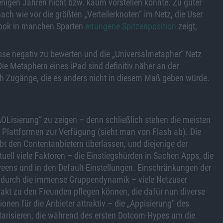
enigen Jahren nicht bzw. kaum vorstellen konnte. Zu guter
ach wie vor die größten „Verteilerknoten“ im Netz, die User
ebook in manchen Sparten
errungene Spitzenposition
zeigt,
esse negativ zu bewerten und die „Universalmetapher“ Netz
ie Metaphern eines iPad sind definitiv näher an der
 Zugänge, die es anders nicht in diesem Maß geben würde.
AOLisierung“ zu zeigen – denn schließlich stehen die meisten
 Plattformen zur Verfügung (sieht man von Flash ab). Die
 den Contentanbietern überlassen, und diejenige der
ll viele Faktoren – die Einstiegshürden in Sachen Apps, die
creens und in den Default-Einstellungen. Einschränkungen der
m durch die immense Gruppendynamik – viele Netzuser
akt zu den Freunden pflegen können, die dafür nun diverse
nen für die Anbieter attraktiv – die „Appisierung“ des
etarisieren, die während des ersten Dotcom-Hypes um die