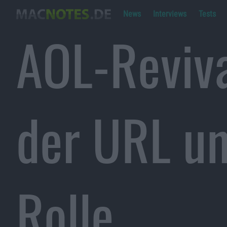
News
Interviews
Tests
AOL-Reviva
der URL u
Rolle