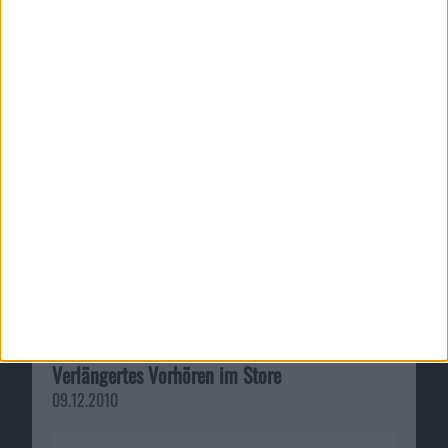
90-Sekunden-Vorschau für iTunes-Musik:
Verlängertes Vorhören im Store
09.12.2010