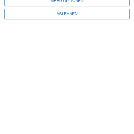
MEHR OPTIONEN
ABLEHNEN
Neue Screenshots zu Front Mission Evolved
veröffentlicht
23.04.2010