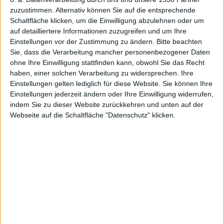
zuzustimmen. Alternativ können Sie auf die entsprechende
Schaltfläche klicken, um die Einwilligung abzulehnen oder um
auf detailliertere Informationen zuzugreifen und um Ihre
Einstellungen vor der Zustimmung zu ändern.
Bitte beachten
Sie, dass die Verarbeitung mancher personenbezogener Daten
ohne Ihre Einwilligung stattfinden kann, obwohl Sie das Recht
haben, einer solchen Verarbeitung zu widersprechen. Ihre
LEGO Universe – Logo
Einstellungen gelten lediglich für diese Website. Sie können Ihre
Einstellungen jederzeit ändern oder Ihre Einwilligung widerrufen,
Auf des CES in Las Vegas wurde das neue MMOG
indem Sie zu dieser Website zurückkehren und unten auf der
LEGO Universe vorgestellt, für das man sich schon
Webseite auf die Schaltfläche "Datenschutz" klicken.
jetzt zum Betatest anmelden kann.
In Las Vegas auf der Consumer Electronics Show hat
man das kommende Onlinespiel LEGO Universe
vorgestellt. Dazu präsentierte man den Leuten vor Ort
einen Trailer, den ihr im Anhang findet.
Der Trailer zeigt imposant, welche Figuren allesamt im
neuen LEGO-Spiel auftauchen werden. Neben ganz
wenig in-game Eindrücken ging es dem Hersteller vor