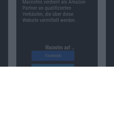
Macnotes verdient als Amazon-
Partner an qualifizierten
Verkäufen, die über diese
Website vermittelt werden.
Macnotes auf …
Facebook
Twitter
Reddit
YouTube