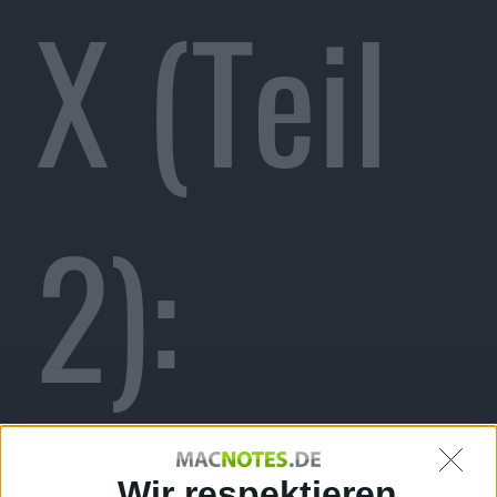
X (Teil
2):
Wir respektieren