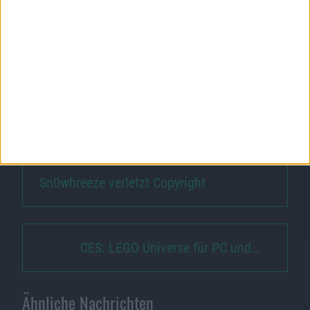
Git auf Mac OS X (Teil 4): Integration der
GUIs in den OS X Finder
Git auf Mac OS X (Teil 3): Git-Referenz und
GitHub-Aktivitäten per Widget
Git auf Mac OS X (Teil 1): Installation
Sn0wbreeze verletzt Copyright
CES: LEGO Universe für PC und…
Ähnliche Nachrichten