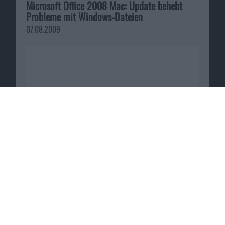
Microsoft Office 2008 Mac: Update behebt
Probleme mit Windows-Dateien
07.08.2009
Die Sims Mittelalter – Boni für Vorbesteller
von Limited Edition für PC und Mac
15.01.2011