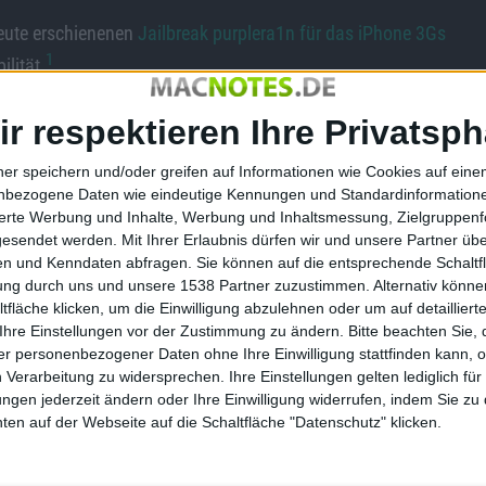
heute erschienenen
Jailbreak purplera1n für das iPhone 3Gs
1
lität.
ir respektieren Ihre Privatsph
men, die unter anderem das Theming-Tool WinterBoard
ner speichern und/oder greifen auf Informationen wie Cookies auf ein
ründe ändern. Auf einem iPhone 3Gs, das mit purplera1n
nbezogene Daten wie eindeutige Kennungen und Standardinformatione
ig.
sierte Werbung und Inhalte, Werbung und Inhaltsmessung, Zielgruppen
gesendet werden.
Mit Ihrer Erlaubnis dürfen wir und unsere Partner ü
ak-Tools QuickPwn.
n und Kenndaten abfragen. Sie können auf die entsprechende Schaltfl
tung durch uns und unsere 1538 Partner zuzustimmen. Alternativ können
fläche klicken, um die Einwilligung abzulehnen oder um auf detailliert
Ihre Einstellungen vor der Zustimmung zu ändern.
Bitte beachten Sie, 
r personenbezogener Daten ohne Ihre Einwilligung stattfinden kann, 
 Verarbeitung zu widersprechen. Ihre Einstellungen gelten lediglich für
ungen jederzeit ändern oder Ihre Einwilligung widerrufen, indem Sie zu
en auf der Webseite auf die Schaltfläche "Datenschutz" klicken.
Anleitung: Jailbreak für iPho…