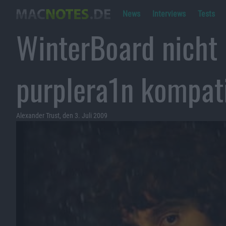
News
Interviews
Tests
WinterBoard nicht 
purplera1n kompat
Alexander Trust, den 3. Juli 2009