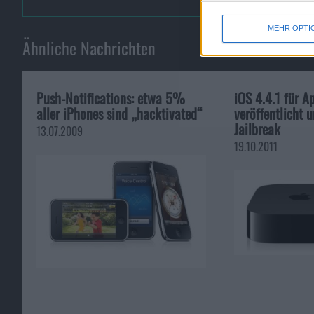
MEHR OPTI
Ähnliche Nachrichten
Push-Notifications: etwa 5%
iOS 4.4.1 für A
aller iPhones sind „hacktivated“
veröffentlicht 
Jailbreak
13.07.2009
19.10.2011