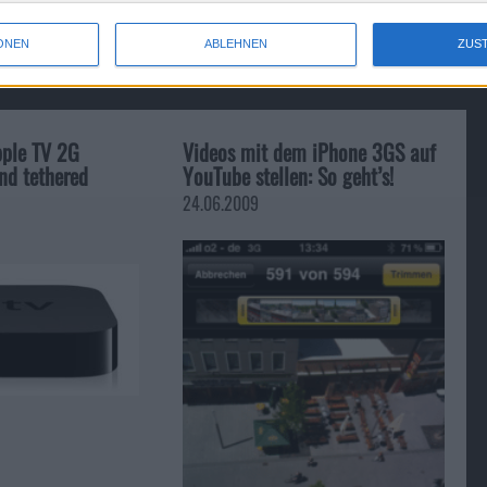
ONEN
ABLEHNEN
ZUS
pple TV 2G
Videos mit dem iPhone 3GS auf
und tethered
YouTube stellen: So geht’s!
24.06.2009