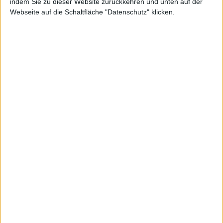
indem Sie zu dieser Website zurückkehren und unten auf der
Webseite auf die Schaltfläche "Datenschutz" klicken.
wicklun
g?
kg, den 30. April 2009