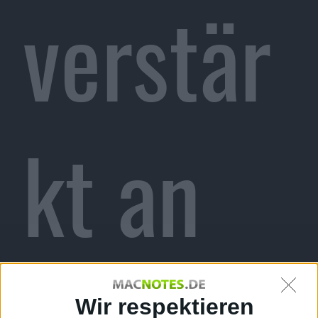
verstär
kt an
Wir respektieren