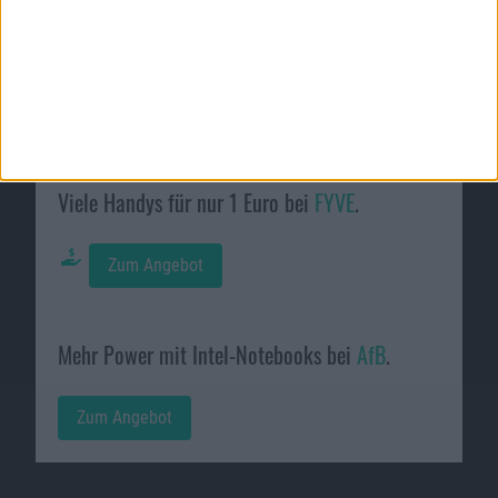
Galaxy A52 mit Galaxy Buds+ gratis bei
Preisboerse24
.
Zum Angebot
Viele Handys für nur 1 Euro bei
FYVE
.
Zum Angebot
Mehr Power mit Intel-Notebooks bei
AfB
.
Zum Angebot