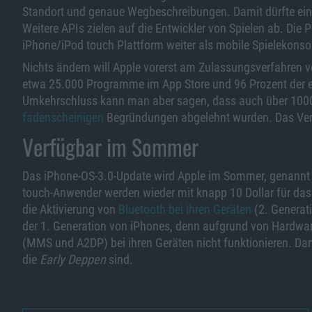
Standort und genaue Wegbeschreibungen. Damit dürfte ei
Weitere APIs zielen auf die Entwickler von Spielen ab. Die 
iPhone/iPod touch Plattform weiter als mobile Spielekonsol
Nichts ändern will Apple vorerst am Zulassungsverfahren vo
etwa 25.000 Programme im App Store und 96 Prozent der 
Umkehrschluss kann man aber sagen, dass auch über 1000
fadenscheinigen
Begründungen abgelehnt wurden. Das Verfa
Verfügbar im Sommer
Das iPhone-OS-3.0-Update wird Apple im Sommer, genannt w
touch-Anwender werden wieder mit knapp 10 Dollar für das 
die Aktivierung von
Bluetooth bei ihren Geräten
(2. Generat
der 1. Generation von iPhones, denn aufgrund von Hardw
(MMS und A2DP) bei ihren Geräten nicht funktionieren. Dam
die
Early Deppen
sind.