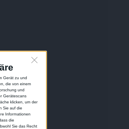
äre
em Gerät zu und
n, die von einem
forschung und
ber Gerätescans
äche klicken, um der
 Sie auf die
ere Informationen
dass die
obwohl Sie das Recht