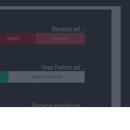
Macnotes auf …
Reddit
YouTube
Unser Podcast auf …
Google Podcasts
Macnotes unterstützen …
ajonara