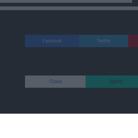
Facebook
Twitter
iTunes
Spotify
patreon.com/s