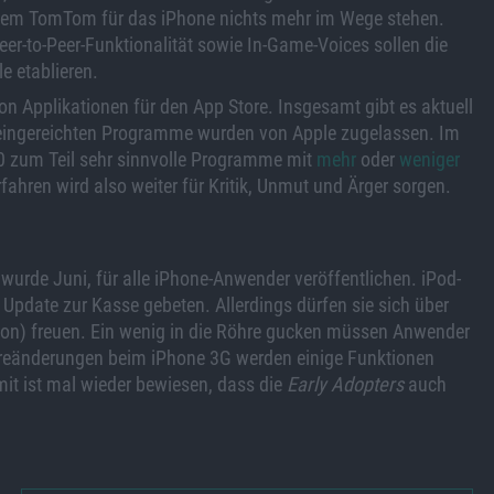
nem TomTom für das iPhone nichts mehr im Wege stehen.
Peer-to-Peer-Funktionalität sowie In-Game-Voices sollen die
e etablieren.
n Applikationen für den App Store. Insgesamt gibt es aktuell
eingereichten Programme wurden von Apple zugelassen. Im
 zum Teil sehr sinnvolle Programme mit
mehr
oder
weniger
hren wird also weiter für Kritik, Unmut und Ärger sorgen.
urde Juni, für alle iPhone-Anwender veröffentlichen. iPod-
Update zur Kasse gebeten. Allerdings dürfen sie sich über
ion) freuen. Ein wenig in die Röhre gucken müssen Anwender
areänderungen beim iPhone 3G werden einige Funktionen
it ist mal wieder bewiesen, dass die
Early Adopters
auch