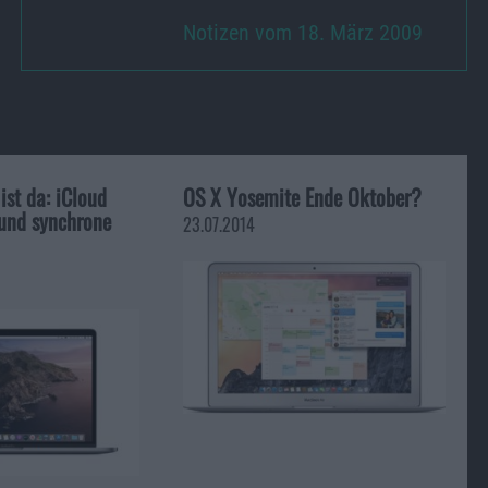
Notizen vom 18. März 2009
st da: iCloud
OS X Yosemite Ende Oktober?
 und synchrone
23.07.2014