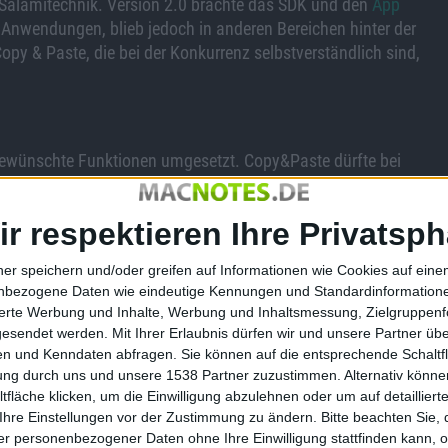
e Salamitechnik. Version 2.0 brachte das SDK und den
App
 Anwendungen, blieb jedoch in anderen Bereichen hinter der
py & Paste, die bei der Konkurrenz selbstverständlich sind,
gewünschte Funktionen umgesetzt. Copy&Paste dürfte bei
etzung von Apple verspricht in der Tat einfach und intuitiv
plikation haben auch die Experten von Xonio, Computerbild
ir respektieren Ihre Privatsph
. das Online-Ticket der Bahn nutzen möchte, kann dies dann
ner speichern und/oder greifen auf Informationen wie Cookies auf ein
pple mit der Spotlight-Funktion für das iPhone. Ein eigener
nbezogene Daten wie eindeutige Kennungen und Standardinformatione
ls, Terminen, Notizen, Kontakten und SMS-Nachrichten. Das
sierte Werbung und Inhalte, Werbung und Inhaltsmessung, Zielgruppen
gesendet werden.
Mit Ihrer Erlaubnis dürfen wir und unsere Partner ü
dem iPhone einfach genial.
n und Kenndaten abfragen. Sie können auf die entsprechende Schaltfl
 aus den Startlöchern gekommen ist. Nach eigener Aussage
tung durch uns und unsere 1538 Partner zuzustimmen. Alternativ können
lt werden, da die Anforderungen der Entwickler deutlich
fläche klicken, um die Einwilligung abzulehnen oder um auf detailliert
 mehr als überfällig war die Integration des A2DP-Bluetooth-
Ihre Einstellungen vor der Zustimmung zu ändern.
Bitte beachten Sie, 
r personenbezogener Daten ohne Ihre Einwilligung stattfinden kann, 
 ein entsprechendes Bluetooth-Headset möglich ist.