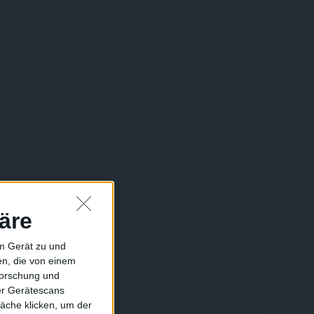
äre
em Gerät zu und
n, die von einem
forschung und
ber Gerätescans
äche klicken, um der