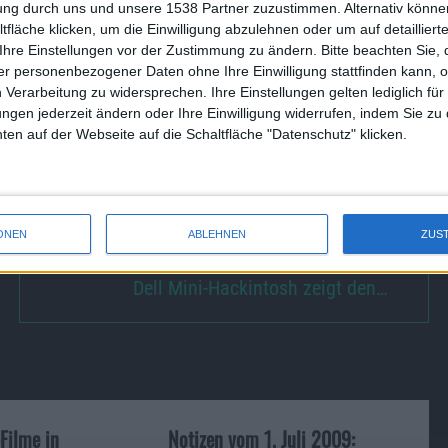
tung durch uns und unsere 1538 Partner zuzustimmen. Alternativ können
, wie man via Bluetooth iPods und iPhones miteinander
fläche klicken, um die Einwilligung abzulehnen oder um auf detailliert
thtastatur für das iPhone benutzen kann.
Ihre Einstellungen vor der Zustimmung zu ändern.
Bitte beachten Sie, 
r personenbezogener Daten ohne Ihre Einwilligung stattfinden kann, 
 Verarbeitung zu widersprechen. Ihre Einstellungen gelten lediglich für
ungen jederzeit ändern oder Ihre Einwilligung widerrufen, indem Sie zu
tizsammler
Sticky Notes 1.5b10
. Fehlerbehebungen für den
en auf der Webseite auf die Schaltfläche "Datenschutz" klicken.
10
und für das Screenshot-Tool
Snapplr 1.0.4
. Mit
Tooble 2.0
pple TV laden.
ONEN
ABLEHNEN
ZUS
Dell Mini-Hackintosh zeigt den…
-Filme in
Notizen vom 1. Juli 2009: