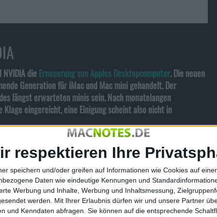
DIA
d NVIDIA die
Erneuerung von Apples Desktopcomputer
. Die neuen
mende Generation für iMac und Mac mini gehandelt. Der
 des längst erwarteten minis sein. Nach monatelangen
Klage eingereicht, eine Einigung scheint also nicht in
m Reader
ir respektieren Ihre Privatsph
obe Reader sowie in Acrobat, die zur Ausführung von
ner speichern und/oder greifen auf Informationen wie Cookies auf ein
 Lücke bekannt gegeben, und plant bis zum 11. März ein
nbezogene Daten wie eindeutige Kennungen und Standardinformatione
alte Versionen sollen dann folgen.
sierte Werbung und Inhalte, Werbung und Inhaltsmessung, Zielgruppen
gesendet werden.
Mit Ihrer Erlaubnis dürfen wir und unsere Partner ü
-Verbindungen
n und Kenndaten abfragen. Sie können auf die entsprechende Schaltfl