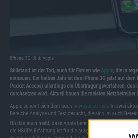
iPhone 3G, Bild: Apple
Stillstand ist der Tod, auch für Firmen wie
Apple
, die in re
einbauen. Ein halbes Jahr ist das iPhone 3G jetzt auf dem 
Packet Access) allerdings ein Übertragungsverfahren, das s
durchsetzen wird. Aktuell bauen die meisten Netzbetreiber
Apple scheint sich dem auch
bewusst zu sein
: In zwei akt
Bereiche Analyse und Test gesucht, die sich im auch Bere
Ob das auch heißt, dass Apple bereits an neuen iPhones mit
die HSUPA-Erfahrung ist für die ausgeschriebenen Stellen 
W
Zusatzqualifikation. Dennoch ist es ein deutlicher Beweis d