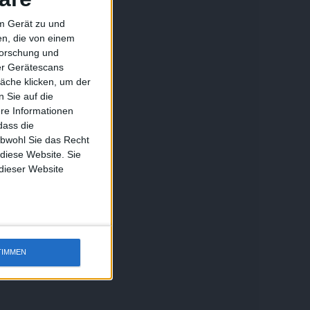
em Gerät zu und
n, die von einem
forschung und
ber Gerätescans
äche klicken, um der
 Sie auf die
ere Informationen
dass die
obwohl Sie das Recht
 diese Website. Sie
 dieser Website
TIMMEN