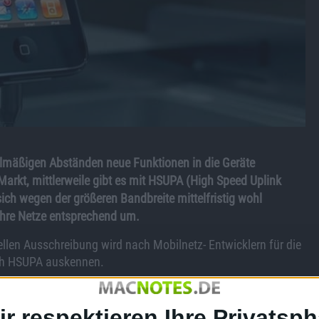
gelmäßigen Abständen neue Funktionen in die Geräte
Markt, mittlerweile gibt es mit HSUPA (High Speed Uplink
ich wegen der größeren Bandbreite mittelfristig wohl
 ihre Netze entsprechend um.
uellen Ausschreibung wird nach Mobilnetz- Entwicklern für die
ich HSUPA auskennen.
 dem neuen Standard arbeitet, ist dabei aber noch fraglich,
keine Voraussetzung, sondern nur eine durchaus erwünschte
ir respektieren Ihre Privatsph
afür, dass Apple sich an aktuelle Standards herantastet.