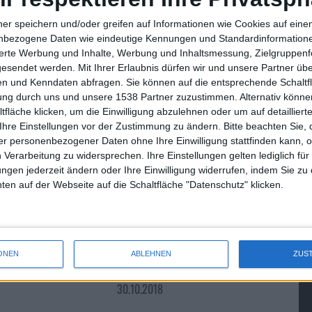
Oktober wird nach einem Netzentwickler gesucht, der sich auch
ner speichern und/oder greifen auf Informationen wie Cookies auf ein
nbezogene Daten wie eindeutige Kennungen und Standardinformatione
sierte Werbung und Inhalte, Werbung und Inhaltsmessung, Zielgruppen
n dem Bereich ist und einen Job in Cupertino sucht- das ist
gesendet werden.
Mit Ihrer Erlaubnis dürfen wir und unsere Partner ü
n und Kenndaten abfragen. Sie können auf die entsprechende Schaltfl
tung durch uns und unsere 1538 Partner zuzustimmen. Alternativ können
fläche klicken, um die Einwilligung abzulehnen oder um auf detailliert
Ihre Einstellungen vor der Zustimmung zu ändern.
Bitte beachten Sie, 
r personenbezogener Daten ohne Ihre Einwilligung stattfinden kann, 
Google Quick Search Box für M…
 Verarbeitung zu widersprechen. Ihre Einstellungen gelten lediglich für
ungen jederzeit ändern oder Ihre Einwilligung widerrufen, indem Sie zu
en auf der Webseite auf die Schaltfläche "Datenschutz" klicken.
kündigt iPhone
JETZT LIVE: Apple Oktober Event
ONEN
ABLEHNEN
ZUS
im Liveticker auf Macnotes.de
30.10.2018