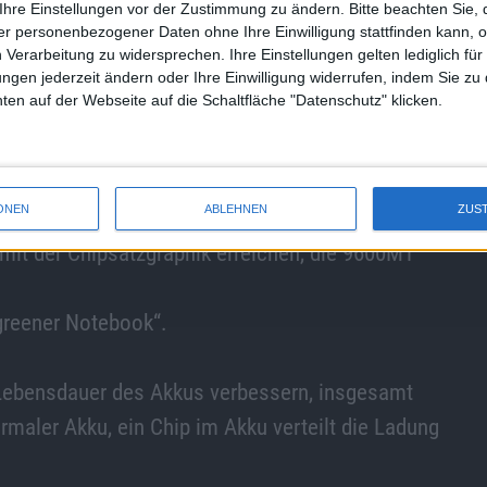
sikanbieter im Netz.
Ihre Einstellungen vor der Zustimmung zu ändern.
Bitte beachten Sie, 
r personenbezogener Daten ohne Ihre Einwilligung stattfinden kann, 
rkauft, 10 Millionen sind verfügbar.
 Verarbeitung zu widersprechen. Ihre Einstellungen gelten lediglich für
t thing“: iTunes.
ungen jederzeit ändern oder Ihre Einwilligung widerrufen, indem Sie zu
en auf der Webseite auf die Schaltfläche "Datenschutz" klicken.
book-Reihe“.
pot für das 17″ gezeigt.
Dollar geben, 4GB RAM, 2,66GHz Core 2 Duo,
ONEN
ABLEHNEN
ZUS
 mit der Chipsatzgraphik erreichen, die 9600MT
„greener Notebook“.
e Lebensdauer des Akkus verbessern, insgesamt
rmaler Akku, ein Chip im Akku verteilt die Ladung