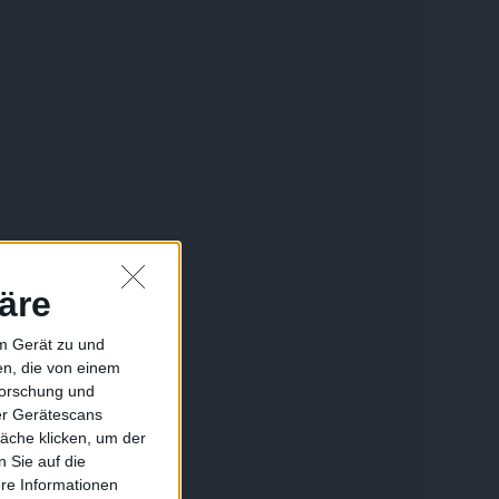
äre
em Gerät zu und
n, die von einem
forschung und
ber Gerätescans
äche klicken, um der
 Sie auf die
ere Informationen