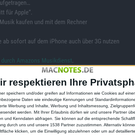
aufgetragen…
tt für Apple“.
 Musik kaufen und mit dem Rechner
re ab sofort auf dem iPhone auch über 3G nutzen
 durch Amazons Musikdienst
.
de des Quartals folgen, denn das Ziel ist es alle
ir respektieren Ihre Privatsph
t der angebotenen Songs DRM-frei, immerhin 8
ner speichern und/oder greifen auf Informationen wie Cookies auf ein
nbezogene Daten wie eindeutige Kennungen und Standardinformatione
sierte Werbung und Inhalte, Werbung und Inhaltsmessung, Zielgruppen
 69 Cent geben.
gesendet werden.
Mit Ihrer Erlaubnis dürfen wir und unsere Partner ü
nd bewegt sich in einer Spanne von 69 Cent bis 1,29
n und Kenndaten abfragen. Sie können auf die entsprechende Schaltfl
tung durch uns und unsere 1538 Partner zuzustimmen. Alternativ können
hgesetzt.
fläche klicken, um die Einwilligung abzulehnen oder um auf detailliert