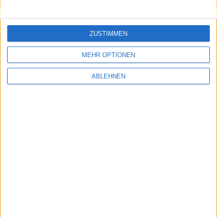
Scanner ohne Erlaubnis in macOS: Apple weiß
Bescheid
17.08.2021
ZUSTIMMEN
MEHR OPTIONEN
ABLEHNEN
iPad plus Abonnement: Apple untersagt
Bundle-Pakete