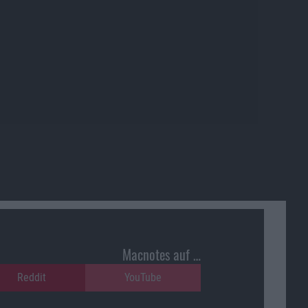
Macnotes auf …
Reddit
YouTube