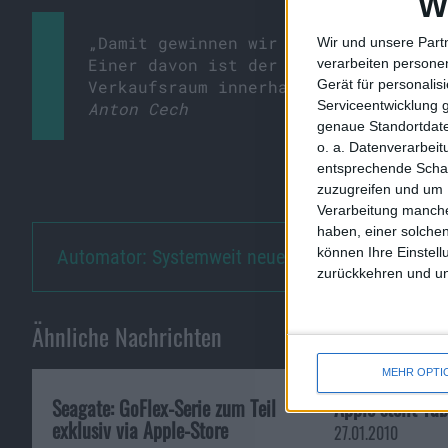
W
„Damit gewinnen wir ca. 11.000 Quadr
Wir und unsere Part
Einer davon ist der Computer-Herstel
verarbeiten persone
Gerät für personali
Verkaufsraum innerhalb Österreichs b
Serviceentwicklung 
Anton Cech
genaue Standortdate
o. a. Datenverarbei
entsprechende Schalt
zuzugreifen und um 
Verarbeitung manche
haben, einer solchen
können Ihre Einstell
Automator: Systemweit neue iCa…
zurückkehren und unt
Ähnliche Nachrichten
MEHR OPTI
Seagate: GoFlex-Serie zum Teil
Apple stellt Tab
exklusiv via Apple-Store
27.01.2010