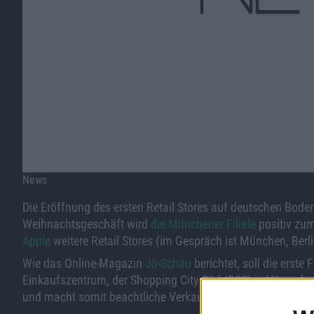
News
Die Eröffnung des ersten Retail Stores auf deutschen Boden
Weihnachtsgeschäft wird
die Münchener Filiale
positiv zum
Apple
weitere Retail Stores (im Gespräch ist München, Berl
Wie das Online-Magazin
Jö-Schau
berichtet, soll die erste
Einkaufszentrum, der Shopping City Süd (SCS) in Vösendorf
und macht somit beachtliche Verkaufsfläche frei. Centerm