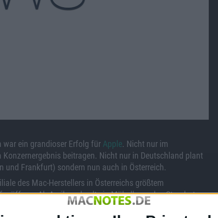
 war ein grandioser Erfolg für
Apple
. Nicht nur im
 Konzernergebnis beitragen. Nicht nur in Deutschland plant
in und Frankfurt) sondern nun auch in Österreich.
 Filiale des Mac-Herstellers in Österreichs größtem
 eröffnen. Ab April wechselt ein Möbelhaus den Standort
anager Anton Cech: