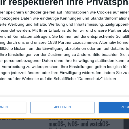
ir respektieren Ihre Privatsph
atmeter an Fläche für neue Mieter.
ner speichern und/oder greifen auf Informationen wie Cookies auf ein
ler Apple, der seinen ersten
nbezogene Daten wie eindeutige Kennungen und Standardinformatione
sierte Werbung und Inhalte, Werbung und Inhaltsmessung, Zielgruppen
ei uns in der SCS eröffnen wird“.
gesendet werden.
Mit Ihrer Erlaubnis dürfen wir und unsere Partner ü
n und Kenndaten abfragen. Sie können auf die entsprechende Schaltfl
tung durch uns und unsere 1538 Partner zuzustimmen. Alternativ können
fläche klicken, um die Einwilligung abzulehnen oder um auf detailliert
Ihre Einstellungen vor der Zustimmung zu ändern.
Bitte beachten Sie, 
r personenbezogener Daten ohne Ihre Einwilligung stattfinden kann, 
 Verarbeitung zu widersprechen. Ihre Einstellungen gelten lediglich für
ungen jederzeit ändern oder Ihre Einwilligung widerrufen, indem Sie zu
Keine Keynote von Steve Jobs a…
en auf der Webseite auf die Schaltfläche "Datenschutz" klicken.
ONEN
ABLEHNEN
ZUS
let iPad vor
Beta 3 der nächsten iOS-,
macOS-, tvOS- und watchOS-