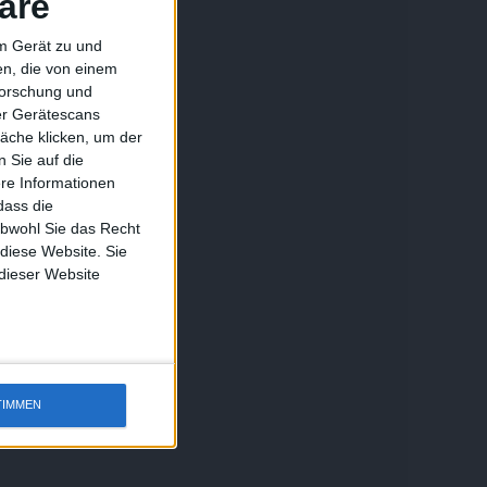
äre
em Gerät zu und
n, die von einem
forschung und
ber Gerätescans
äche klicken, um der
 Sie auf die
ere Informationen
dass die
obwohl Sie das Recht
 diese Website. Sie
 dieser Website
TIMMEN