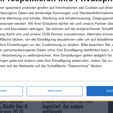
ner speichern und/oder greifen auf Informationen wie Cookies auf ein
nbezogene Daten wie eindeutige Kennungen und Standardinformatione
2
. Neues Interface für das Fotobearbeitungstool
EasyBatch
sierte Werbung und Inhalte, Werbung und Inhaltsmessung, Zielgruppen
. Das Update von
VLC 0.9.8a
schließt eine Sicherheitslücke.
gesendet werden.
Mit Ihrer Erlaubnis dürfen wir und unsere Partner ü
n und Kenndaten abfragen. Sie können auf die entsprechende Schaltfl
b 10.2),
TinkerTool 3.93
(Systemerweiterung) und
tung durch uns und unsere 1538 Partner zuzustimmen. Alternativ können
bliotheken).
fläche klicken, um die Einwilligung abzulehnen oder um auf detailliert
Ihre Einstellungen vor der Zustimmung zu ändern.
Bitte beachten Sie, 
r personenbezogener Daten ohne Ihre Einwilligung stattfinden kann, 
 Verarbeitung zu widersprechen. Ihre Einstellungen gelten lediglich für
ungen jederzeit ändern oder Ihre Einwilligung widerrufen, indem Sie zu
Firefox 3.1 Beta 2 bringt Gest…
en auf der Webseite auf die Schaltfläche "Datenschutz" klicken.
ONEN
ABLEHNEN
ZUS
ins, Mozilla-
iPhone X und Siri: Das eine
s, Kindle Mac &
begeistert, das andere
en vom 20.10
enttäuscht