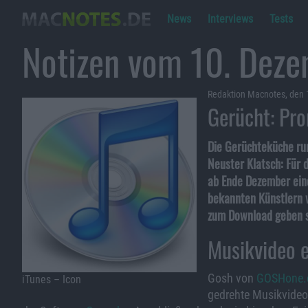
News
Interviews
Tests
Notizen vom 10. Dez
Redaktion Macnotes, den
Gerücht: Pro
Die Gerüchteküche rund
Neuster Klatsch: Für 
ab Ende Dezember eine
bekannten Künstlern w
zum Download geben so
Musikvideo e
Gosh von
GOSHone
iTunes – Icon
gedrehte Musikvideo 