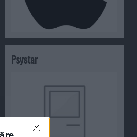
Psystar
äre