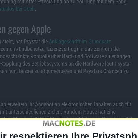
intuning mit After Effects und ab zu YouTube mit dem Song
tenlos bei Gosh
.
en gegen Apple
steht, hat Psystar die
Anklageschrift im Grundsatz
greement/Endbenutzer-Lizenzvertrag) in das Zentrum der
ngeschränkte Kontrolle über Hard- und Software zu erlangen.
 Kopplung des Betriebssystems an die Hardware laut Psystar
lten nun, besser zu argumentieren und Psystars Chancen zu
 erweitern ihr Angebot an elektronischen Inhalten auch für
 mit unterschiedlichen Zielen. Random House hat eine
n App Stanza in Zukunft kostenlose Bücher an. Penguin nutzt
ink), die den Zugriff auf Blogs und Podcasts des Verlags
ir respektieren Ihre Privatsph