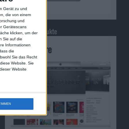
em Gerät zu und
n, die von einem
forschung und
ber Gerätescans
Zugehörige Produkte
äche klicken, um der
 Sie auf die
iTunes Store
ere Informationen
dass die
obwohl Sie das Recht
 diese Website. Sie
 dieser Website
TIMMEN