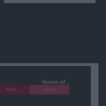
Macnotes auf …
Reddit
YouTube