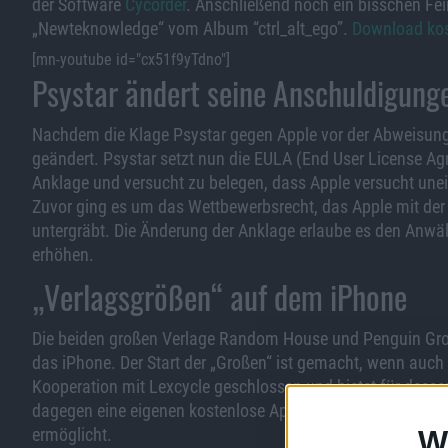
der Software
Cycorder
. Anschließend noch ein bisschen Fe
„Newteknowledge“ vom Album “ctrl_alt_ego”.
Download kos
[mn-youtube id="cx51f9yTdno"]
Psystar ändert seine Anschuldigung
Nachdem die Klage Psystar gegen Apple vor der Abweisung 
geändert. Psystar setzt nun die EULA (End User License A
Anklage und versucht zu belegen, dass Apple versucht unei
Zuvor ging es um das Wettbewerbsrecht, das Apple mit der
untergräbt. Die Änderung der Anklage erlaube es den Anwä
erhöhen.
„Verlagsgrößen“ auf dem iPhone
Die beiden großen Verlage Random House und Penguin Group
das iPhone. Der Start der „Großen“ ist gemacht, wenn auch
Kooperation mit Lexcycle geschlossen und bietet für desse
dagegen eine eigenen kostenlose App, Penguin US (iTunes L
W
ermöglicht.